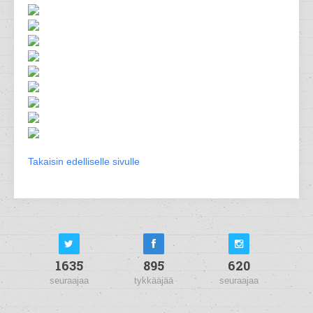
Takaisin edelliselle sivulle
1635
895
620
seuraajaa
tykkääjää
seuraajaa