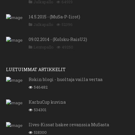
Jalkapallo
64919
14.5.2015 - (MuSa-P-Iirot)
Jalkapallo
52396
09.02.2014 - (KoIsku-RaisU2)
Lentopallo
49250
LUETUIMMAT ARTIKKELIT
Rokin blogi - huoltaja vailla vertaa
546482
KarhuCup kuvina
534301
Ilves-Kissat hakee revanssia MuSasta
518300