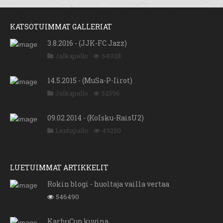
KATSOTUIMMAT GALLERIAT
3.8.2016 - (JJK-FC Jazz)
Jalkapallo
64928
14.5.2015 - (MuSa-P-Iirot)
Jalkapallo
52396
09.02.2014 - (KoIsku-RaisU2)
Lentopallo
49250
LUETUIMMAT ARTIKKELIT
Rokin blogi - huoltaja vailla vertaa
546490
KarhuCup kuvina