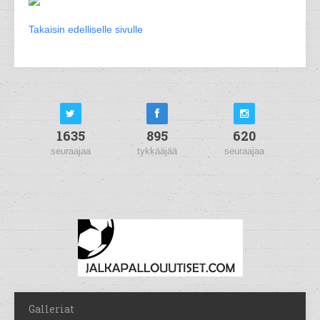
Takaisin edelliselle sivulle
1635
895
620
seuraajaa
tykkääjää
seuraajaa
Galleriat