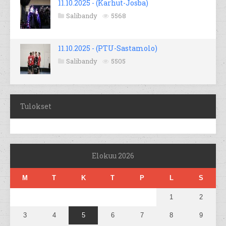
11.10.2025 - (Karhut-Josba)
Salibandy
5568
11.10.2025 - (PTU-Sastamolo)
Salibandy
5505
Tulokset
Elokuu 2026
M
T
K
T
P
L
S
1
2
3
4
5
6
7
8
9