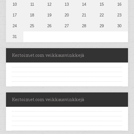
10
11
12
13
14
15
16
17
18
19
20
21
22
23
24
25
26
27
28
29
30
31
Kertoimet.com veikkausvinkkejä
Kertoimet.com veikkausvinkkejä