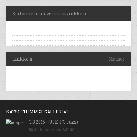
Kertoimet.com veikkausvinkkejä
Linkkejä
Mainos
KATSOTUIMMAT GALLERIAT
3.8.2016 - (JJK-FC Jazz)
Jalkapallo
64940