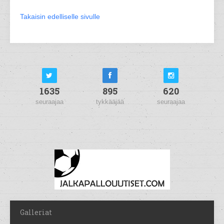
Takaisin edelliselle sivulle
1635
895
620
seuraajaa
tykkääjää
seuraajaa
Galleriat