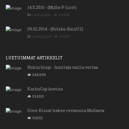
14.5.2015 - (MuSa-P-Iirot)
Jalkapallo
52400
09.02.2014 - (KoIsku-RaisU2)
Lentopallo
49254
LUETUIMMAT ARTIKKELIT
Rokin blogi - huoltaja vailla vertaa
546498
KarhuCup kuvina
534315
Ilves-Kissat hakee revanssia MuSasta
518311