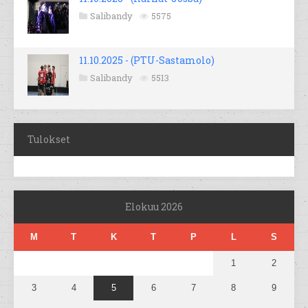
Salibandy
5575
11.10.2025 - (PTU-Sastamolo)
Salibandy
5513
Tulokset
Elokuu 2026
M
T
K
T
P
L
S
1
2
3
4
5
6
7
8
9