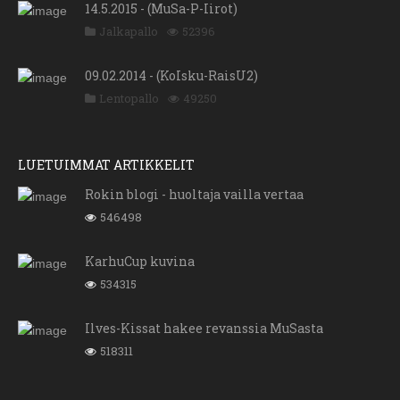
14.5.2015 - (MuSa-P-Iirot)
Jalkapallo
52396
09.02.2014 - (KoIsku-RaisU2)
Lentopallo
49250
LUETUIMMAT ARTIKKELIT
Rokin blogi - huoltaja vailla vertaa
546498
KarhuCup kuvina
534315
Ilves-Kissat hakee revanssia MuSasta
518311