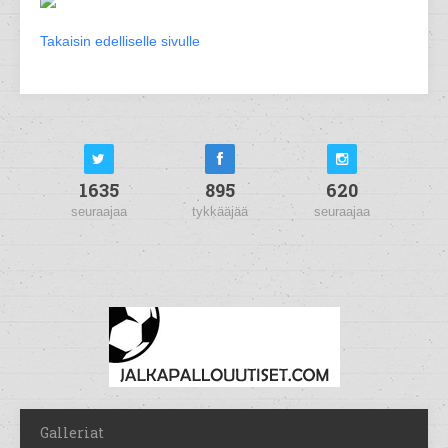
Takaisin edelliselle sivulle
1635
895
620
seuraajaa
tykkääjää
seuraajaa
Galleriat