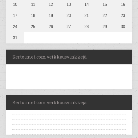
10
11
12
13
14
15
16
17
18
19
20
21
22
23
24
25
26
27
28
29
30
31
Kertoimet.com veikkausvinkkejä
Kertoimet.com veikkausvinkkejä