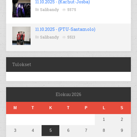
11.10.2025 - (Karhut-Josba)
Salibandy
5575
11.10.2025 - (PTU-Sastamolo)
Salibandy
5513
Tulokset
Elokuu 2026
M
T
K
T
P
L
S
1
2
3
4
5
6
7
8
9