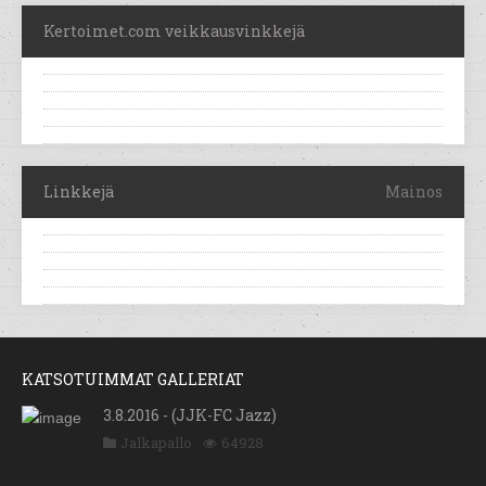
Kertoimet.com veikkausvinkkejä
Linkkejä
Mainos
KATSOTUIMMAT GALLERIAT
3.8.2016 - (JJK-FC Jazz)
Jalkapallo
64928