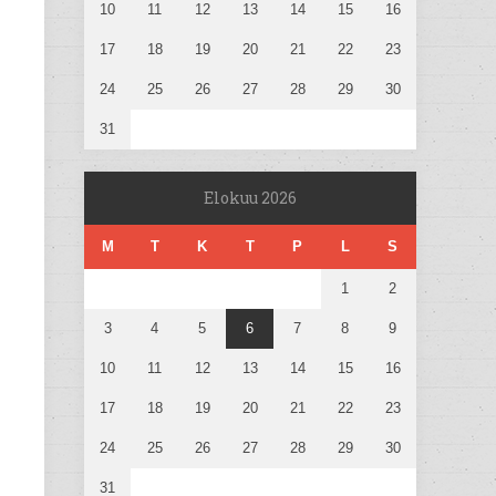
10
11
12
13
14
15
16
17
18
19
20
21
22
23
24
25
26
27
28
29
30
31
Elokuu 2026
M
T
K
T
P
L
S
1
2
3
4
5
6
7
8
9
10
11
12
13
14
15
16
17
18
19
20
21
22
23
24
25
26
27
28
29
30
31