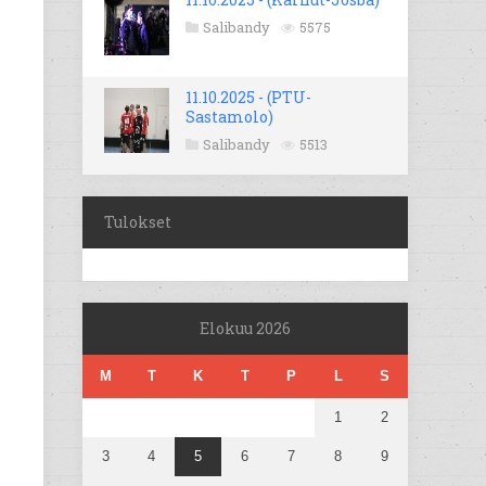
Salibandy
5575
11.10.2025 - (PTU-
Sastamolo)
Salibandy
5513
Tulokset
Elokuu 2026
M
T
K
T
P
L
S
1
2
3
4
5
6
7
8
9