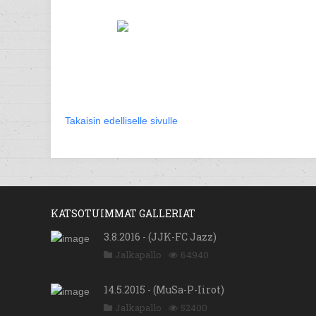
Takaisin edelliselle sivulle
KATSOTUIMMAT GALLERIAT
3.8.2016 - (JJK-FC Jazz)
Jalkapallo
64940
14.5.2015 - (MuSa-P-Iirot)
Jalkapallo
52400