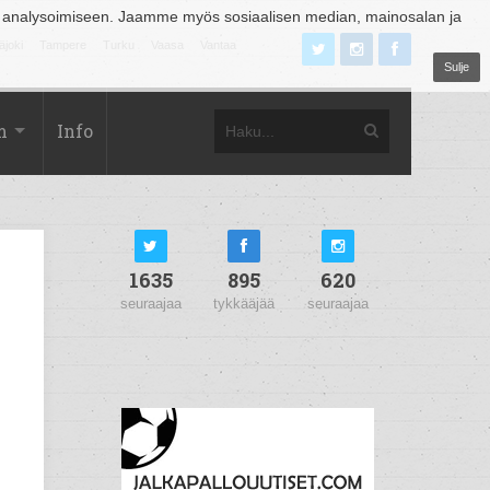
 analysoimiseen. Jaamme myös sosiaalisen median, mainosalan ja
äjoki
Tampere
Turku
Vaasa
Vantaa
Sulje
m
Info
1635
895
620
seuraajaa
tykkääjää
seuraajaa