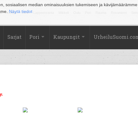
en, sosiaalisen median ominaisuuksien tukemiseen ja kävijämäärämme
amme.
Näytä tiedot
la
Kuopio
Lahti
Lappeenranta
Mikkeli
Oulu
Pori
Rauma
Rovaniemi
Sein
Sarjat
Pori
Kaupungit
UrheiluSuomi.co
y.