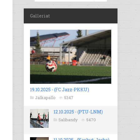
Galleriat
19.10.2025 - (FC Jazz-PKKU)
Jalkapallo
5347
12.10.2025 - (PTU-LNM)
Salibandy
5470
11.10.2025 - (Karhut-Josba)