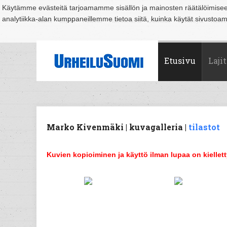
Käytämme evästeitä tarjoamamme sisällön ja mainosten räätälöimise
analytiikka-alan kumppaneillemme tietoa siitä, kuinka käytät sivusto
Suomi
Espoo
Helsinki
Hämeenlinna
Joensuu
Jyväskylä
Kouvo
Etusivu
Lajit
Marko Kivenmäki | kuvagalleria |
tilastot
Kuvien kopioiminen ja käyttö ilman lupaa on kiellett