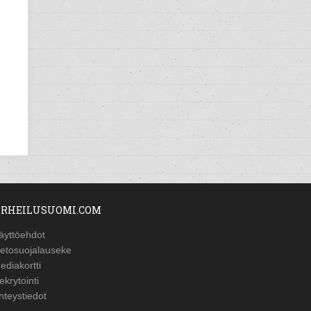
RHEILUSUOMI.COM
äyttöehdot
ietosuojalauseke
ediakortti
ekrytointi
hteystiedot