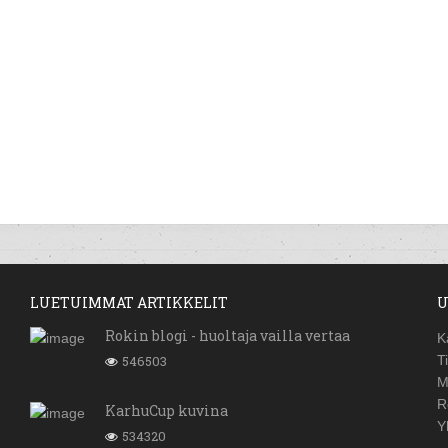
LUETUIMMAT ARTIKKELIT
U
Rokin blogi - huoltaja vailla vertaa
K
546503
T
M
R
KarhuCup kuvina
Y
534320