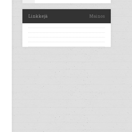
Linkkejä
Mainos