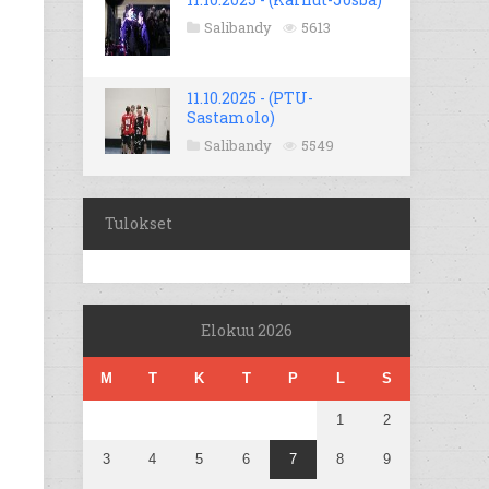
Salibandy
5613
11.10.2025 - (PTU-
Sastamolo)
Salibandy
5549
Tulokset
Elokuu 2026
M
T
K
T
P
L
S
1
2
3
4
5
6
7
8
9