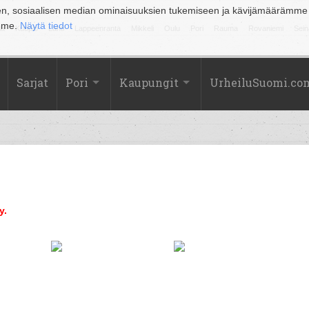
en, sosiaalisen median ominaisuuksien tukemiseen ja kävijämäärämme
amme.
Näytä tiedot
la
Kuopio
Lahti
Lappeenranta
Mikkeli
Oulu
Pori
Rauma
Rovaniemi
Sein
Sarjat
Pori
Kaupungit
UrheiluSuomi.co
y.