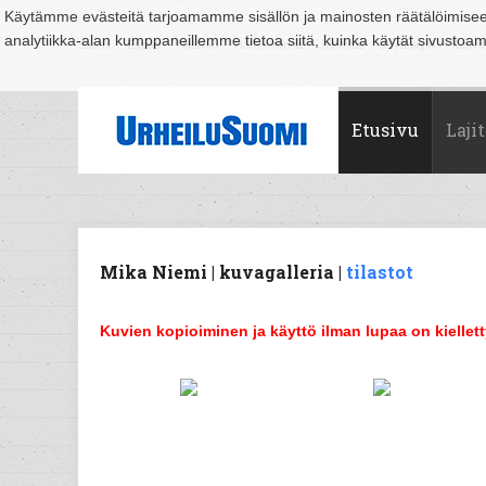
Käytämme evästeitä tarjoamamme sisällön ja mainosten räätälöimise
analytiikka-alan kumppaneillemme tietoa siitä, kuinka käytät sivusto
Suomi
Espoo
Helsinki
Hämeenlinna
Joensuu
Jyväskylä
Kouvo
Etusivu
Lajit
Mika Niemi | kuvagalleria |
tilastot
Kuvien kopioiminen ja käyttö ilman lupaa on kiellett