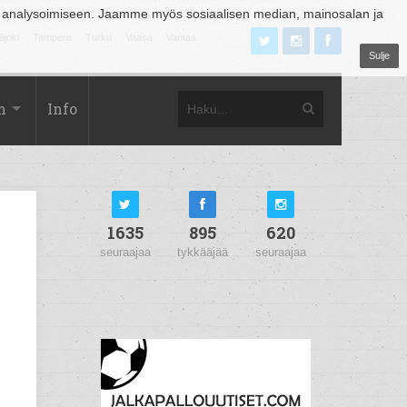
 analysoimiseen. Jaamme myös sosiaalisen median, mainosalan ja
äjoki
Tampere
Turku
Vaasa
Vantaa
Sulje
m
Info
1635
895
620
seuraajaa
tykkääjää
seuraajaa