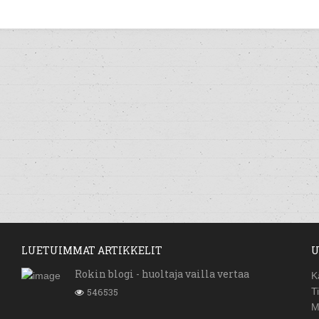
LUETUIMMAT ARTIKKELIT
U
Rokin blogi - huoltaja vailla vertaa
K
546535
T
M