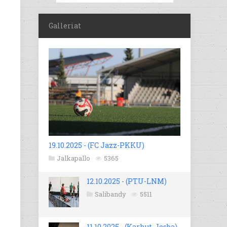
Galleriat
19.10.2025 - (FC Jazz-PKKU)
Jalkapallo
5365
12.10.2025 - (PTU-LNM)
Salibandy
5511
11.10.2025 - (Karhut-Josba)