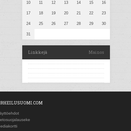
10
11
12
13
14
15
16
17
18
19
20
21
22
23
24
25
26
27
28
29
30
31
Linkkejä
Mainos
RHEILUSUOMI.COM
äyttöehdot
ietosuojalauseke
ediakortti