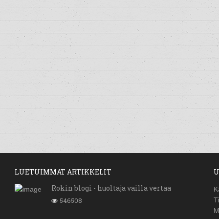
LUETUIMMAT ARTIKKELIT
U
Rokin blogi - huoltaja vailla vertaa
K
546508
T
M