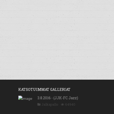
KATSOTUIMMAT GALLERIAT
3.8.2016 - (JJK-FC Jazz)
Jalkapallo
64940