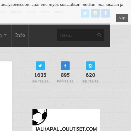
 analysoimiseen. Jaamme myös sosiaalisen median, mainosalan ja
äjoki
Tampere
Turku
Vaasa
Vantaa
Sulje
m
Info
1635
895
620
seuraajaa
tykkääjää
seuraajaa