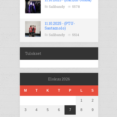
Salibandy
5578
11.10.2025 - (PTU-
Sastamolo)
Salibandy
5514
Tulokset
Elokuu 2026
M
T
K
T
P
L
S
1
2
3
4
5
6
7
8
9