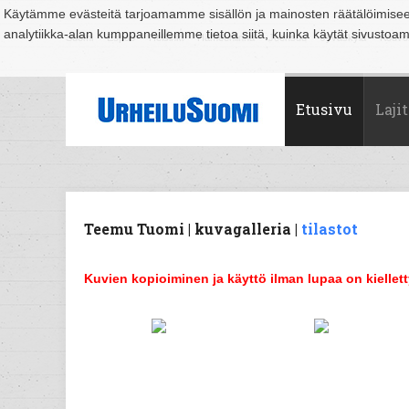
Käytämme evästeitä tarjoamamme sisällön ja mainosten räätälöimise
analytiikka-alan kumppaneillemme tietoa siitä, kuinka käytät sivusto
Suomi
Espoo
Helsinki
Hämeenlinna
Joensuu
Jyväskylä
Kouvo
Etusivu
Lajit
Teemu Tuomi | kuvagalleria |
tilastot
Kuvien kopioiminen ja käyttö ilman lupaa on kiellett