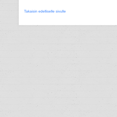
Takaisin edelliselle sivulle