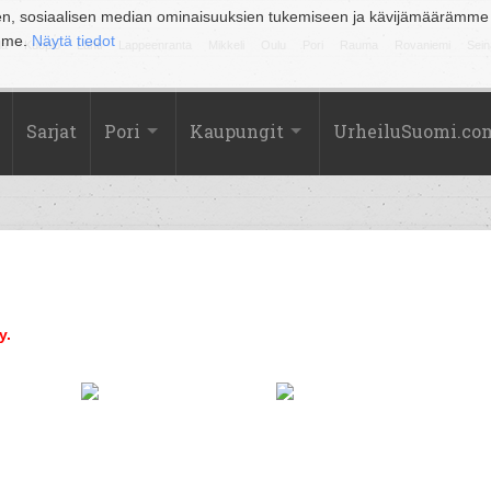
en, sosiaalisen median ominaisuuksien tukemiseen ja kävijämäärämme
amme.
Näytä tiedot
la
Kuopio
Lahti
Lappeenranta
Mikkeli
Oulu
Pori
Rauma
Rovaniemi
Sein
Sarjat
Pori
Kaupungit
UrheiluSuomi.co
y.