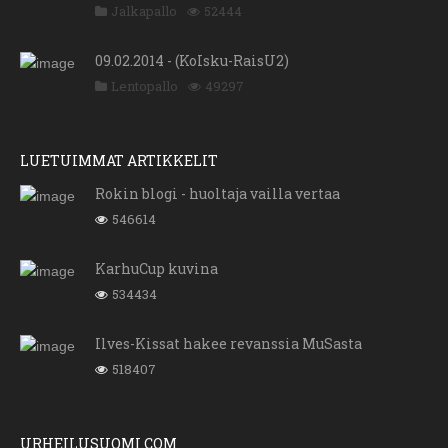
Jalkapallo
52444
09.02.2014 - (KoIsku-RaisU2)
Lentopallo
49297
LUETUIMMAT ARTIKKELIT
Rokin blogi - huoltaja vailla vertaa
546614
KarhuCup kuvina
534434
Ilves-Kissat hakee revanssia MuSasta
518407
URHEILUSUOMI.COM