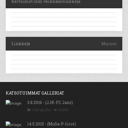
Kertoimet.com veikkausvinkkejä
Linkkejä
Mainos
KATSOTUIMMAT GALLERIAT
3.8.2016 - (JJK-FC Jazz)
Jalkapallo
65001
14.5.2015 - (MuSa-P-Iirot)