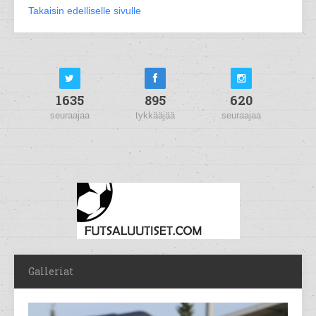
Takaisin edelliselle sivulle
1635
895
620
seuraajaa
tykkääjää
seuraajaa
Galleriat