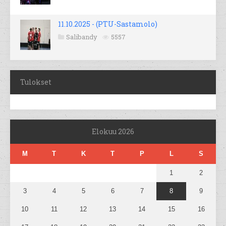
11.10.2025 - (PTU-Sastamolo)
Salibandy
5557
Tulokset
Elokuu 2026
M
T
K
T
P
L
S
1
2
3
4
5
6
7
8
9
10
11
12
13
14
15
16