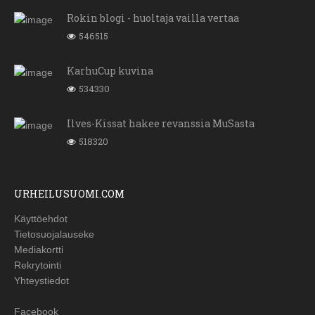
Rokin blogi - huoltaja vailla vertaa
546515
KarhuCup kuvina
534330
Ilves-Kissat hakee revanssia MuSasta
518320
URHEILUSUOMI.COM
Käyttöehdot
Tietosuojalauseke
Mediakortti
Rekrytointi
Yhteystiedot
Facebook