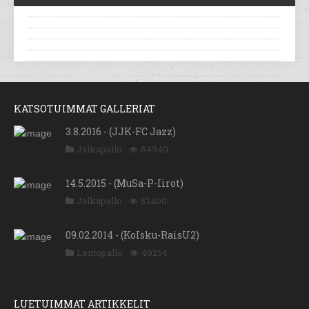
KATSOTUIMMAT GALLERIAT
3.8.2016 - (JJK-FC Jazz)
Jalkapallo
64940
14.5.2015 - (MuSa-P-Iirot)
Jalkapallo
52400
09.02.2014 - (KoIsku-RaisU2)
Lentopallo
49254
LUETUIMMAT ARTIKKELIT