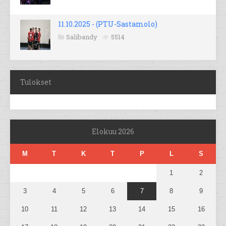
11.10.2025 - (PTU-Sastamolo)
Salibandy
5514
Tulokset
Elokuu 2026
M
T
K
T
P
L
S
1
2
3
4
5
6
7
8
9
10
11
12
13
14
15
16