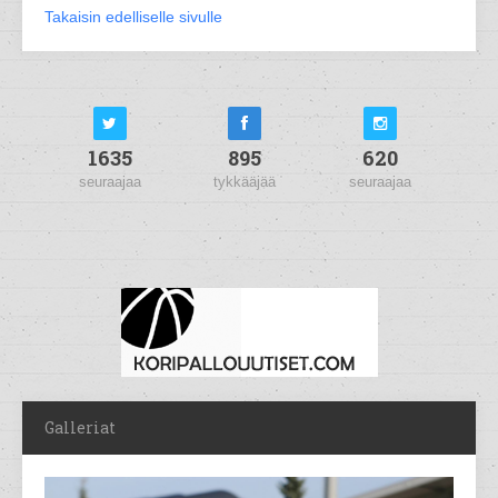
Takaisin edelliselle sivulle
1635
895
620
seuraajaa
tykkääjää
seuraajaa
Galleriat