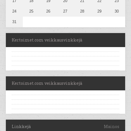
17
18
19
20
21
22
23
24
25
26
27
28
29
30
31
Kertoimet.com veikkausvinkkejä
Kertoimet.com veikkausvinkkejä
Linkkejä
Mainos