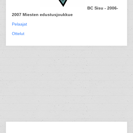
BC Sisu - 2006-
2007 Miesten edustusjoukkue
Pelaajat
Ottelut