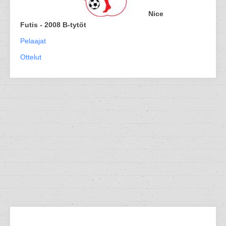
Nice
Futis - 2008 B-tytöt
Pelaajat
Ottelut