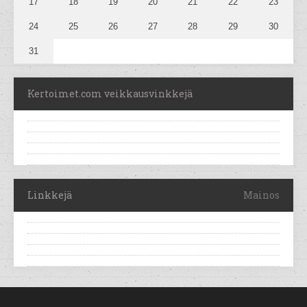
17
18
19
20
21
22
23
24
25
26
27
28
29
30
31
Kertoimet.com veikkausvinkkejä
Linkkejä
Mainos