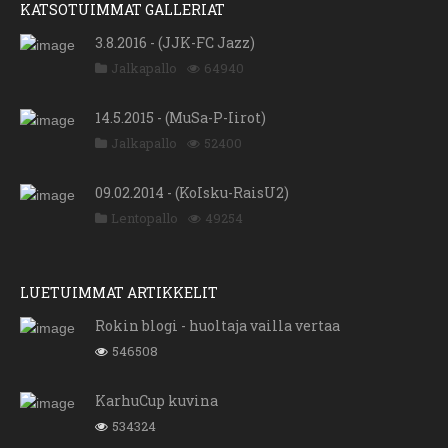
KATSOTUIMMAT GALLERIAT
3.8.2016 - (JJK-FC Jazz)
Jalkapallo
64940
14.5.2015 - (MuSa-P-Iirot)
Jalkapallo
52400
09.02.2014 - (KoIsku-RaisU2)
Lentopallo
49254
LUETUIMMAT ARTIKKELIT
Rokin blogi - huoltaja vailla vertaa
546508
KarhuCup kuvina
534324