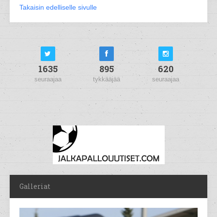
Takaisin edelliselle sivulle
1635
895
620
seuraajaa
tykkääjää
seuraajaa
Galleriat