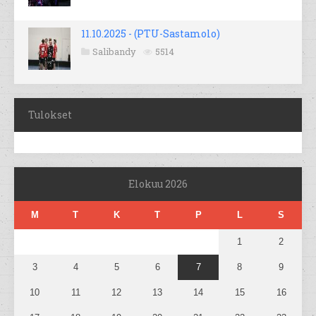
11.10.2025 - (PTU-Sastamolo)
Salibandy
5514
Tulokset
Elokuu 2026
M
T
K
T
P
L
S
1
2
3
4
5
6
7
8
9
10
11
12
13
14
15
16