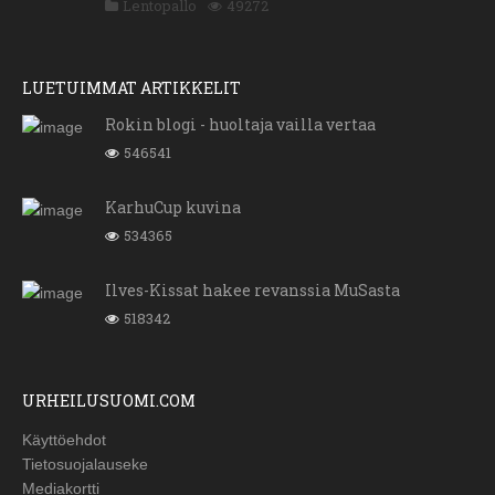
Lentopallo
49272
LUETUIMMAT ARTIKKELIT
Rokin blogi - huoltaja vailla vertaa
546541
KarhuCup kuvina
534365
Ilves-Kissat hakee revanssia MuSasta
518342
URHEILUSUOMI.COM
Käyttöehdot
Tietosuojalauseke
Mediakortti