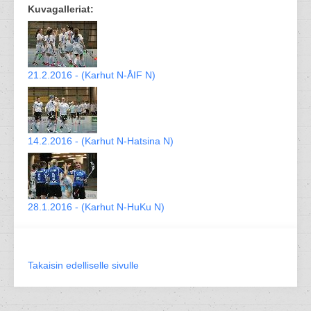
Kuvagalleriat:
21.2.2016 - (Karhut N-ÅIF N)
14.2.2016 - (Karhut N-Hatsina N)
28.1.2016 - (Karhut N-HuKu N)
Takaisin edelliselle sivulle