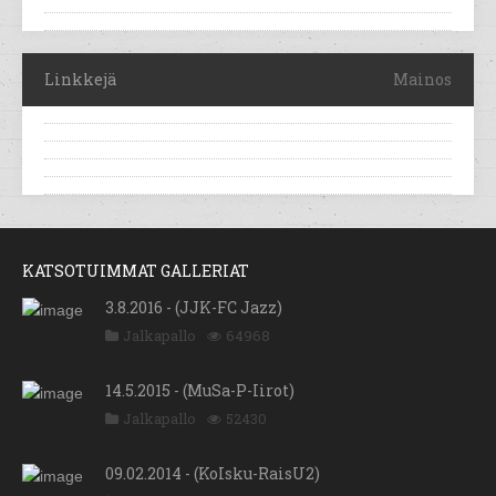
Linkkejä
Mainos
KATSOTUIMMAT GALLERIAT
3.8.2016 - (JJK-FC Jazz)
Jalkapallo
64968
14.5.2015 - (MuSa-P-Iirot)
Jalkapallo
52430
09.02.2014 - (KoIsku-RaisU2)