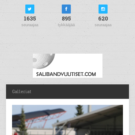
1635
895
620
seuraajaa
tykkääjää
seuraajaa
Galleriat