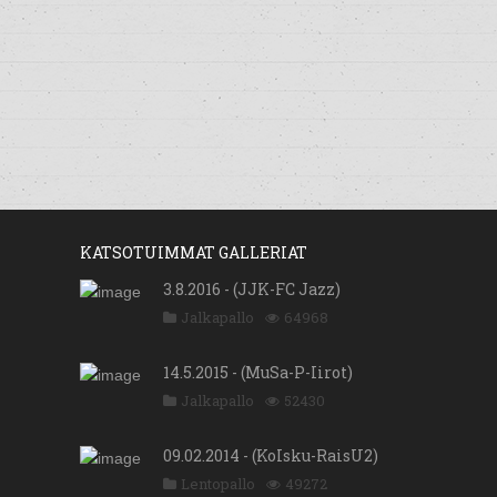
KATSOTUIMMAT GALLERIAT
3.8.2016 - (JJK-FC Jazz)
Jalkapallo
64968
14.5.2015 - (MuSa-P-Iirot)
Jalkapallo
52430
09.02.2014 - (KoIsku-RaisU2)
Lentopallo
49272