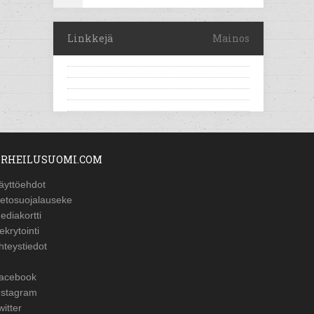
Linkkejä
Mainos
RHEILUSUOMI.COM
äyttöehdot
ietosuojalauseke
ediakortti
ekrytointi
hteystiedot
acebook
nstagram
witter