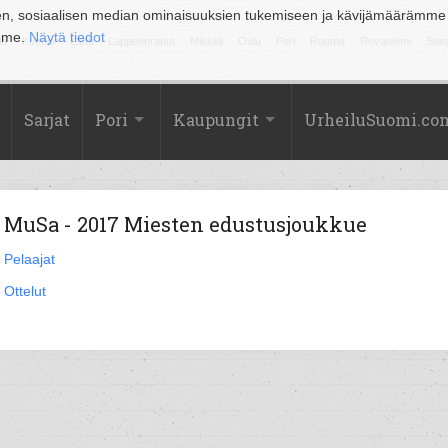
en, sosiaalisen median ominaisuuksien tukemiseen ja kävijämäärämme
amme.
Näytä tiedot
la
Kuopio
Lahti
Lappeenranta
Mikkeli
Oulu
Pori
Rauma
Rovaniemi
Sein
Sarjat
Pori
Kaupungit
UrheiluSuomi.co
MuSa - 2017 Miesten edustusjoukkue
Pelaajat
Ottelut