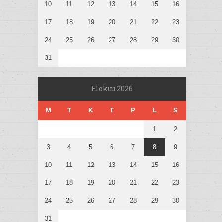
10
11
12
13
14
15
16
17
18
19
20
21
22
23
24
25
26
27
28
29
30
31
Elokuu 2026
M
T
K
T
P
L
S
1
2
3
4
5
6
7
8
9
10
11
12
13
14
15
16
17
18
19
20
21
22
23
24
25
26
27
28
29
30
31