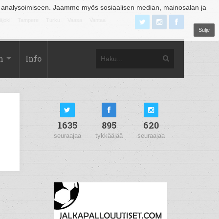
 analysoimiseen. Jaamme myös sosiaalisen median, mainosalan ja
äjoki
Tampere
Turku
Vaasa
Vantaa
Sulje
m
Info
1635
895
620
seuraajaa
tykkääjää
seuraajaa