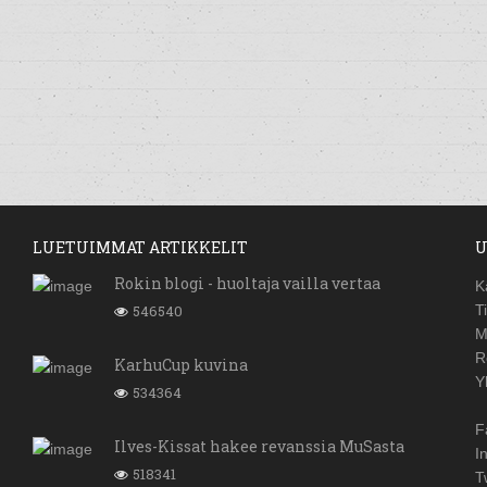
LUETUIMMAT ARTIKKELIT
U
Rokin blogi - huoltaja vailla vertaa
K
546540
T
M
R
KarhuCup kuvina
Y
534364
F
Ilves-Kissat hakee revanssia MuSasta
I
518341
T