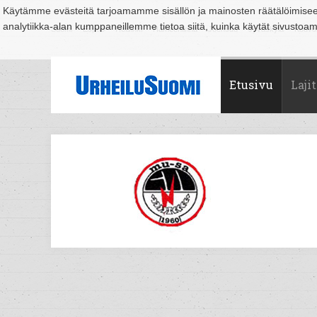
Käytämme evästeitä tarjoamamme sisällön ja mainosten räätälöimise
analytiikka-alan kumppaneillemme tietoa siitä, kuinka käytät sivusto
Suomi
Espoo
Helsinki
Hämeenlinna
Joensuu
Jyväskylä
Kouvo
Etusivu
Lajit