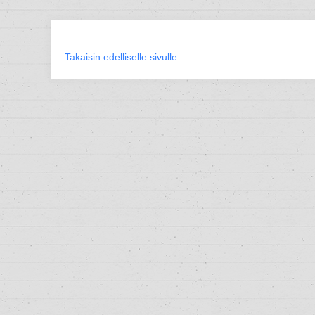
Takaisin edelliselle sivulle