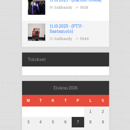
Salibandy
5618
11.10.2025 - (PTU-
Sastamolo)
Salibandy
5549
Tulokset
Elokuu 2026
M
T
K
T
P
L
S
1
2
3
4
5
6
7
8
9