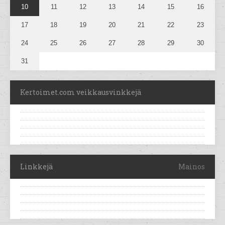
10
11
12
13
14
15
16
17
18
19
20
21
22
23
24
25
26
27
28
29
30
31
Kertoimet.com veikkausvinkkejä
Linkkejä
Mainos