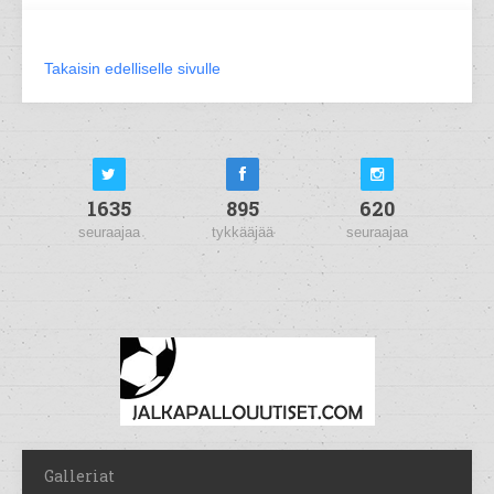
Takaisin edelliselle sivulle
1635
895
620
seuraajaa
tykkääjää
seuraajaa
Galleriat