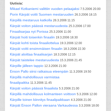
Uutisia:
Mikael Kotkaniemi valittiin vuoden pelaajaksi
7.5.2006 20.00
Porin Kärpät voitti Suomen mestaruuden
26.3.2006 18.15
Kärpillä mestaruus katkolla
26.3.2006 11.15
Kärpät voiton päässä mestaruudesta
25.3.2006 17.00
Finaalisarjaa nyt Porissa
25.3.2006 11.00
Kärpät hoiti toisenkin finaalin
19.3.2006 18.30
Kärpät kohti toista finaaliottelua
19.3.2006 12.00
Kärpät voitti ensimmäisen finaalin
18.3.2006 22.30
Kärpät aloittaa finaalisarjan
18.3.2006 12.15
Kärpät taistelee mestaruudesta
15.3.2006 21.45
Kärpille jälleen tappio
12.3.2006 21.00
Enson Pallo siirsi ratkaisua eteenpäin
11.3.2006 19.50
Kärpillä mahdollisuus varmistaa
finaalipaikka
11.3.2006 11.45
Kärpät voiton päässä finaalista
5.3.2006 21.00
Kärpillä mahdollisuus kolmanteen voittoon
5.3.2006 12.00
Kärpille toinen kiinnitys finaalipaikkaan
4.3.2006 21.00
Kärpät Enson Pallon vieraana Varkaudessa
3.3.2006 18.00