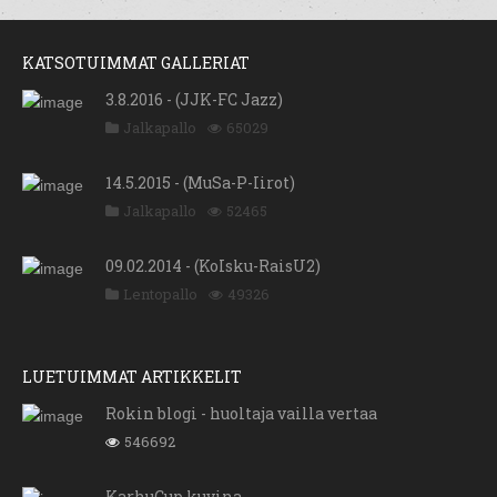
KATSOTUIMMAT GALLERIAT
3.8.2016 - (JJK-FC Jazz)
Jalkapallo
65029
14.5.2015 - (MuSa-P-Iirot)
Jalkapallo
52465
09.02.2014 - (KoIsku-RaisU2)
Lentopallo
49326
LUETUIMMAT ARTIKKELIT
Rokin blogi - huoltaja vailla vertaa
546692
KarhuCup kuvina