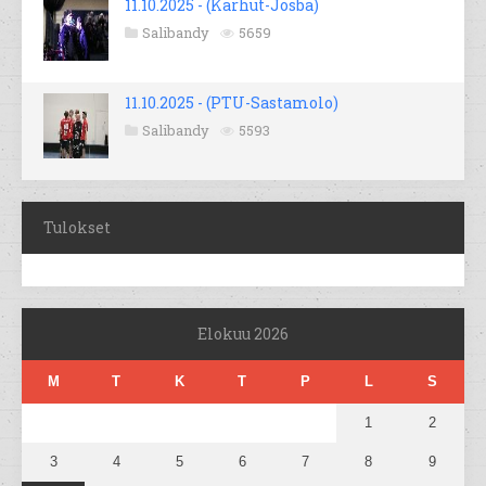
11.10.2025 - (Karhut-Josba)
Salibandy
5659
11.10.2025 - (PTU-Sastamolo)
Salibandy
5593
Tulokset
Elokuu 2026
M
T
K
T
P
L
S
1
2
3
4
5
6
7
8
9