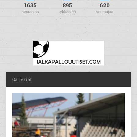
1635
895
620
seuraajaa
tykkääjää
seuraajaa
Galleriat