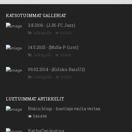
KATSOTUIMMAT GALLERIAT
3.8.2016 - (JJK-FC Jazz)
Jalkapallo
64940
14.5.2015 - (MuSa-P-Iirot)
Jalkapallo
52400
09.02.2014 - (KoIsku-RaisU2)
Lentopallo
49254
LUETUIMMAT ARTIKKELIT
Rokin blogi - huoltaja vailla vertaa
546498
KarhuCup kuvina