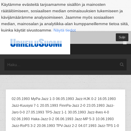
Käytämme evästeitä tarjoamamme sisällön ja mainosten
räätälöimiseen, sosiaalisen median ominaisuuksien tukemiseen ja
kävijämäärämme analysoimiseen. Jaamme myös sosiaalisen
median, mainosalan ja analytiikka-alan kumppaneillemme tietoa siitä,
kuinka käytät sivustoamme.
Näytä tiedot
Sulje
02.05.1993
MyPa-Jazz 1-3
06.05.1993
Jazz-HJK 0-2
16.05.1993
Jazz-Kuusysi 7-1
20.05.1993
FinnPa-Jazz 2-0
23.05.1993
Jazz-
Jaro 0-0
27.05.1993
TPS-Jazz 1-1
30.05.1993
Jazz-Ilves 4-0
02.06.1993
Haka-Jazz 0-2
06.06.1993
Jazz-MP 5-3
10.06.1993
Jazz-RoPS 3-2
20.06.1993
TPV-Jazz 2-2
04.07.1993
Jazz-TPS 1-0