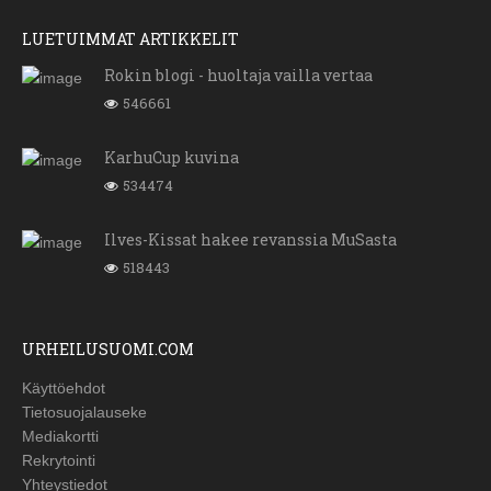
LUETUIMMAT ARTIKKELIT
Rokin blogi - huoltaja vailla vertaa
546661
KarhuCup kuvina
534474
Ilves-Kissat hakee revanssia MuSasta
518443
URHEILUSUOMI.COM
Käyttöehdot
Tietosuojalauseke
Mediakortti
Rekrytointi
Yhteystiedot