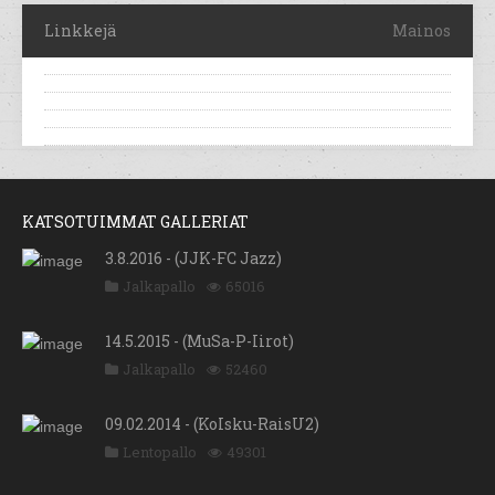
Linkkejä
Mainos
KATSOTUIMMAT GALLERIAT
3.8.2016 - (JJK-FC Jazz)
Jalkapallo
65016
14.5.2015 - (MuSa-P-Iirot)
Jalkapallo
52460
09.02.2014 - (KoIsku-RaisU2)
Lentopallo
49301