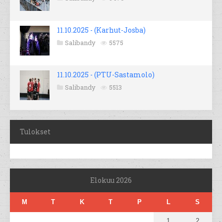
11.10.2025 - (Karhut-Josba)
Salibandy
5575
11.10.2025 - (PTU-Sastamolo)
Salibandy
5513
Tulokset
Elokuu 2026
M
T
K
T
P
L
S
1
2