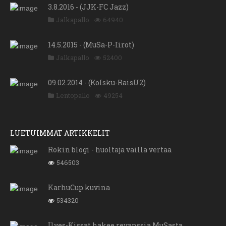
3.8.2016 - (JJK-FC Jazz)
Jalkapallo
64940
14.5.2015 - (MuSa-P-Iirot)
Jalkapallo
52400
09.02.2014 - (KoIsku-RaisU2)
Lentopallo
49254
LUETUIMMAT ARTIKKELIT
Rokin blogi - huoltaja vailla vertaa
546503
KarhuCup kuvina
534320
Ilves-Kissat hakee revanssia MuSasta