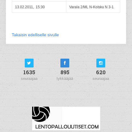
13.02.2011, 15:30
Varala 2/ML N-KoIsku N 3-1
Takaisin edelliselle sivulle
1635
895
620
seuraajaa
tykkääjää
seuraajaa