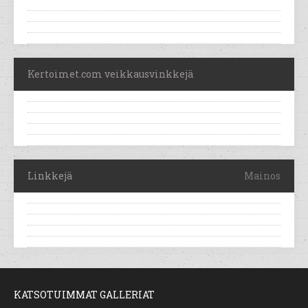
Kertoimet.com veikkausvinkkejä
Linkkejä
Mainos
KATSOTUIMMAT GALLERIAT