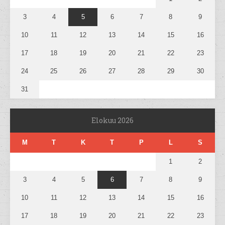
3
4
5
6
7
8
9
10
11
12
13
14
15
16
17
18
19
20
21
22
23
24
25
26
27
28
29
30
31
Elokuu 2026
M
T
K
T
P
L
S
1
2
3
4
5
6
7
8
9
10
11
12
13
14
15
16
17
18
19
20
21
22
23