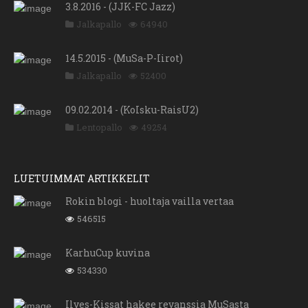
3.8.2016 - (JJK-FC Jazz)
Jalkapallo
64940
14.5.2015 - (MuSa-P-Iirot)
Jalkapallo
52400
09.02.2014 - (KoIsku-RaisU2)
Lentopallo
49254
LUETUIMMAT ARTIKKELIT
Rokin blogi - huoltaja vailla vertaa
546515
KarhuCup kuvina
534330
Ilves-Kissat hakee revanssia MuSasta