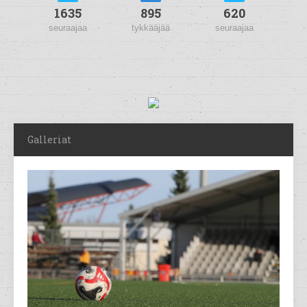
1635
895
620
seuraajaa
tykkääjää
seuraajaa
Galleriat