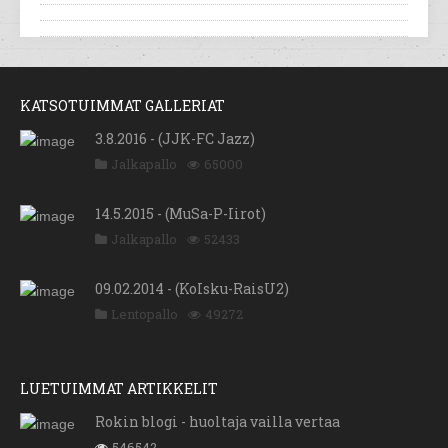
KATSOTUIMMAT GALLERIAT
3.8.2016 - (JJK-FC Jazz)
Jalkapallo
65000
14.5.2015 - (MuSa-P-Iirot)
Jalkapallo
52433
09.02.2014 - (KoIsku-RaisU2)
Lentopallo
49272
LUETUIMMAT ARTIKKELIT
Rokin blogi - huoltaja vailla vertaa
546542