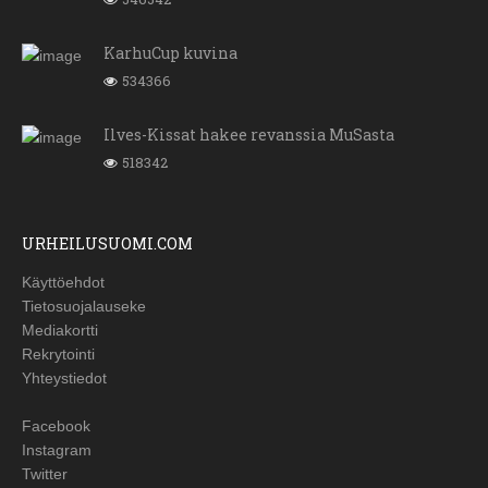
KarhuCup kuvina
534366
Ilves-Kissat hakee revanssia MuSasta
518342
URHEILUSUOMI.COM
Käyttöehdot
Tietosuojalauseke
Mediakortti
Rekrytointi
Yhteystiedot
Facebook
Instagram
Twitter