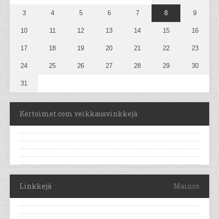
3
4
5
6
7
8
9
10
11
12
13
14
15
16
17
18
19
20
21
22
23
24
25
26
27
28
29
30
31
Kertoimet.com veikkausvinkkejä
Linkkejä
Mainos