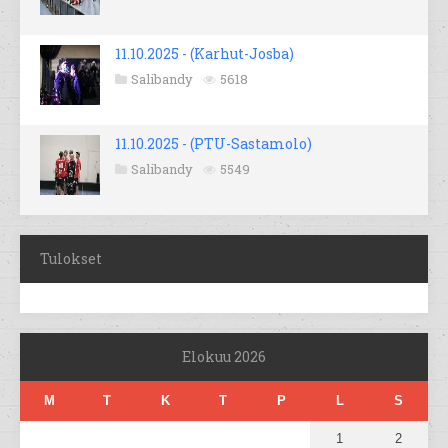
11.10.2025 - (Karhut-Josba)
Salibandy
5618
11.10.2025 - (PTU-Sastamolo)
Salibandy
5549
Tulokset
Elokuu 2026
M
T
K
T
P
L
S
1
2