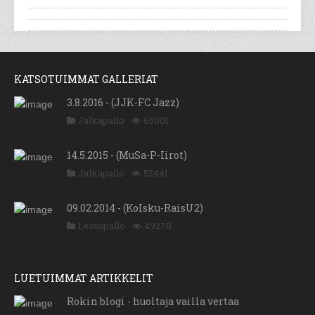
KATSOTUIMMAT GALLERIAT
3.8.2016 - (JJK-FC Jazz)
Jalkapallo
65001
14.5.2015 - (MuSa-P-Iirot)
Jalkapallo
52441
09.02.2014 - (KoIsku-RaisU2)
Lentopallo
49278
LUETUIMMAT ARTIKKELIT
Rokin blogi - huoltaja vailla vertaa