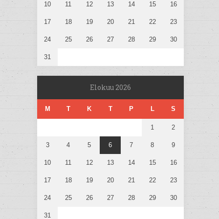
10
11
12
13
14
15
16
17
18
19
20
21
22
23
24
25
26
27
28
29
30
31
Elokuu 2026
M
T
K
T
P
L
S
1
2
3
4
5
6
7
8
9
10
11
12
13
14
15
16
17
18
19
20
21
22
23
24
25
26
27
28
29
30
31