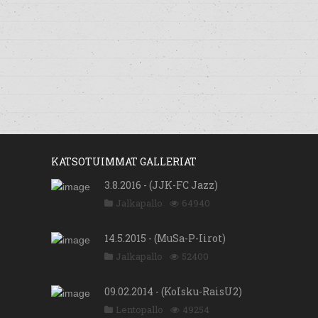
KATSOTUIMMAT GALLERIAT
3.8.2016 - (JJK-FC Jazz)
Jalkapallo
64940
14.5.2015 - (MuSa-P-Iirot)
Jalkapallo
52400
09.02.2014 - (KoIsku-RaisU2)
Lentopallo
49254