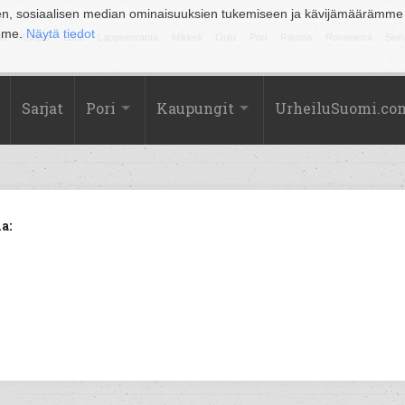
en, sosiaalisen median ominaisuuksien tukemiseen ja kävijämäärämme
amme.
Näytä tiedot
la
Kuopio
Lahti
Lappeenranta
Mikkeli
Oulu
Pori
Rauma
Rovaniemi
Sein
Sarjat
Pori
Kaupungit
UrheiluSuomi.co
a: