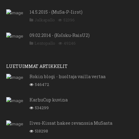
14.5.2015 - (MuSa-P-Iirot)
Jalkapallo
52396
09.02.2014 - (KoIsku-RaisU2)
Lentopallo
49246
LUETUIMMAT ARTIKKELIT
Rokin blogi - huoltaja vailla vertaa
546472
KarhuCup kuvina
534299
Ilves-Kissat hakee revanssia MuSasta
518298