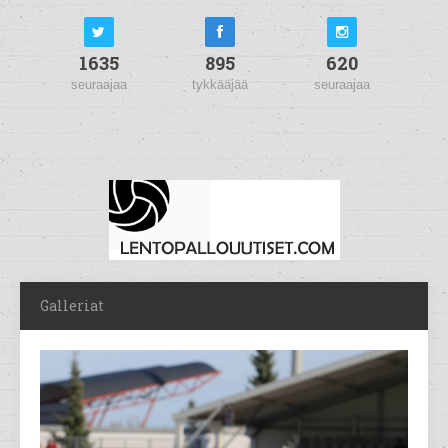
1635
895
620
seuraajaa
tykkääjää
seuraajaa
Galleriat