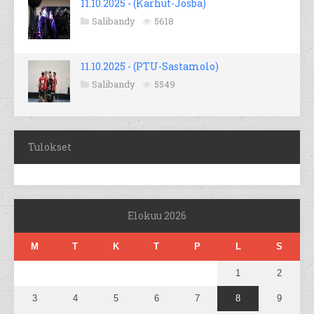
11.10.2025 - (Karhut-Josba)
Salibandy
5618
11.10.2025 - (PTU-Sastamolo)
Salibandy
5549
Tulokset
Elokuu 2026
M
T
K
T
P
L
S
1
2
3
4
5
6
7
8
9