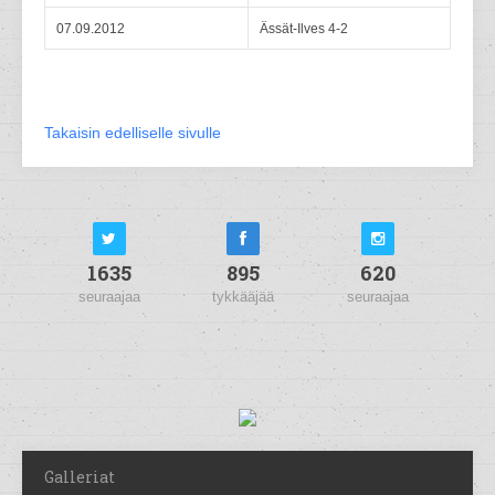
07.09.2012
Ässät-Ilves 4-2
Takaisin edelliselle sivulle
1635
895
620
seuraajaa
tykkääjää
seuraajaa
Galleriat