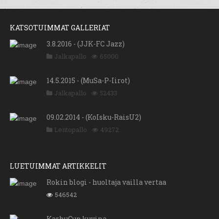
KATSOTUIMMAT GALLERIAT
3.8.2016 - (JJK-FC Jazz)
Jalkapallo
65000
14.5.2015 - (MuSa-P-Iirot)
Jalkapallo
52433
09.02.2014 - (KoIsku-RaisU2)
Lentopallo
49272
LUETUIMMAT ARTIKKELIT
Rokin blogi - huoltaja vailla vertaa
546542
KarhuCup kuvina