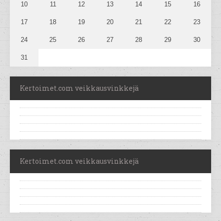
10
11
12
13
14
15
16
17
18
19
20
21
22
23
24
25
26
27
28
29
30
31
Kertoimet.com veikkausvinkkejä
Kertoimet.com veikkausvinkkejä