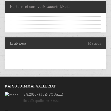
Kertoimet.com veikkausvinkkejä
Linkkejä
Mainos
KATSOTUIMMAT GALLERIAT
3.8.2016 - (JJK-FC Jazz)
Jalkapallo
65001