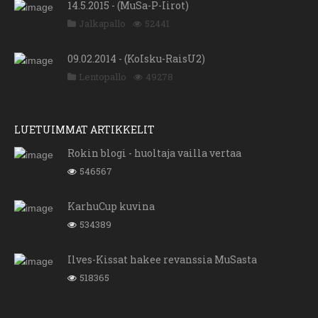
14.5.2015 - (MuSa-P-Iirot)
Jalkapallo
52441
09.02.2014 - (KoIsku-RaisU2)
Lentopallo
49278
LUETUIMMAT ARTIKKELIT
Rokin blogi - huoltaja vailla vertaa
546567
KarhuCup kuvina
534389
Ilves-Kissat hakee revanssia MuSasta
518365