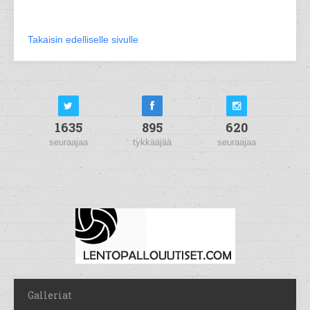
Takaisin edelliselle sivulle
1635
895
620
seuraajaa
tykkääjää
seuraajaa
Galleriat