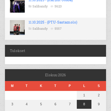
Salibandy
5623
11.10.2025 - (PTU-Sastamolo)
Salibandy
5557
Tulokset
Elokuu 2026
M
T
K
T
P
L
S
1
2
3
4
5
6
7
8
9