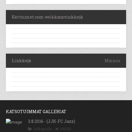
Kertoimet.com veikkausvinkkejä
Linkkejä
Mainos
KATSOTUIMMAT GALLERIAT
3.8.2016 - (JJK-FC Jazz)
Jalkapallo
65020