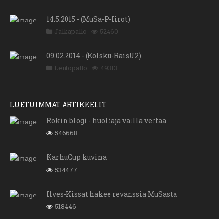
14.5.2015 - (MuSa-P-Iirot)
Jalkapallo
52460
09.02.2014 - (KoIsku-RaisU2)
Lentopallo
49313
LUETUIMMAT ARTIKKELIT
Rokin blogi - huoltaja vailla vertaa
546668
KarhuCup kuvina
534477
Ilves-Kissat hakee revanssia MuSasta
518446