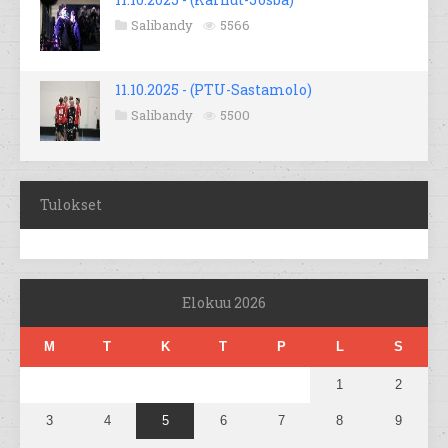
Salibandy
5566
11.10.2025 - (PTU-Sastamolo)
Salibandy
5500
Tulokset
Elokuu 2026
M
T
K
T
P
L
S
1
2
3
4
5
6
7
8
9