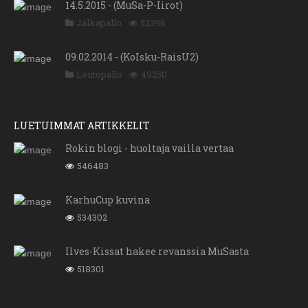
14.5.2015 - (MuSa-P-Iirot)
Jalkapallo
52396
09.02.2014 - (KoIsku-RaisU2)
Lentopallo
49250
LUETUIMMAT ARTIKKELIT
Rokin blogi - huoltaja vailla vertaa
546483
KarhuCup kuvina
534302
Ilves-Kissat hakee revanssia MuSasta
518301