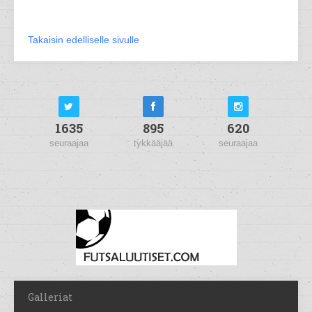
Takaisin edelliselle sivulle
1635
895
620
seuraajaa
tykkääjää
seuraajaa
Galleriat