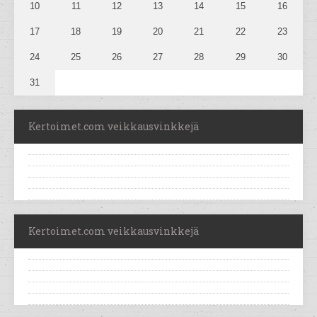
10
11
12
13
14
15
16
17
18
19
20
21
22
23
24
25
26
27
28
29
30
31
Kertoimet.com veikkausvinkkejä
Kertoimet.com veikkausvinkkejä