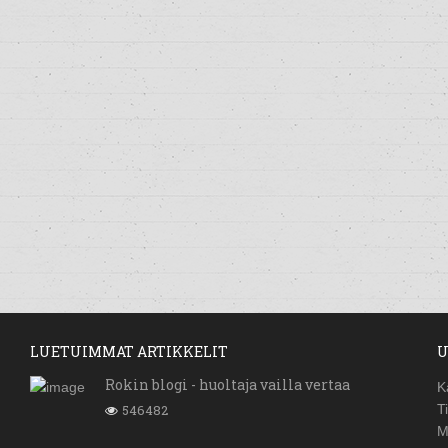
LUETUIMMAT ARTIKKELIT
U
Rokin blogi - huoltaja vailla vertaa
K
546482
T
M