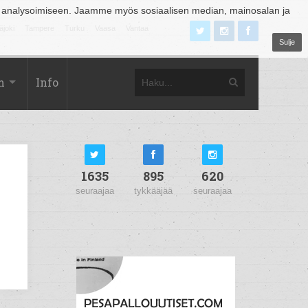
 analysoimiseen. Jaamme myös sosiaalisen median, mainosalan ja
äjoki
Tampere
Turku
Vaasa
Vantaa
Sulje
m
Info
1635
895
620
seuraajaa
tykkääjää
seuraajaa