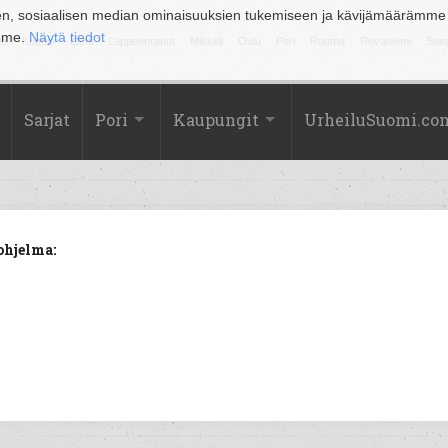
en, sosiaalisen median ominaisuuksien tukemiseen ja kävijämäärämme
amme.
Näytä tiedot
la
Kuopio
Lahti
Lappeenranta
Mikkeli
Oulu
Pori
Rauma
Rovaniemi
Sein
Sarjat
Pori
Kaupungit
UrheiluSuomi.co
ohjelma: