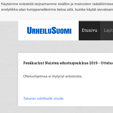
Käytämme evästeitä tarjoamamme sisällön ja mainosten räätälöimise
analytiikka-alan kumppaneillemme tietoa siitä, kuinka käytät sivusto
Suomi
Espoo
Helsinki
Hämeenlinna
Joensuu
Jyväskylä
Kouvo
Etusivu
Lajit
Pesäkarhut Naisten edustusjoukkue 2019 - Ottelu
Otteluohjelmaa ei löytynyt arkistoista.
Takaisin edelliselle sivulle