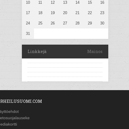
10
11
12
13
14
15
16
17
18
19
20
21
22
23
24
25
26
27
28
29
30
31
Linkkejä
Mainos
RHEILUSUOMI.COM
äyttöehdot
ietosuojalauseke
ediakortti