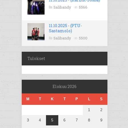
Salibandy
5566
11.10.2025 - (PTU-
Sastamolo)
Salibandy
5500
Tulokset
Elokuu 2026
M
T
K
T
P
L
S
1
2
3
4
5
6
7
8
9