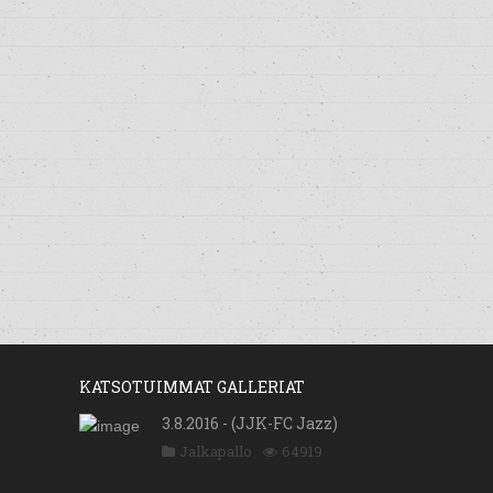
KATSOTUIMMAT GALLERIAT
3.8.2016 - (JJK-FC Jazz)
Jalkapallo
64919