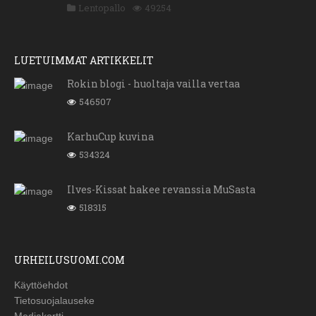
Lentopallo
49254
LUETUIMMAT ARTIKKELIT
Rokin blogi - huoltaja vailla vertaa
546507
KarhuCup kuvina
534324
Ilves-Kissat hakee revanssia MuSasta
518315
URHEILUSUOMI.COM
Käyttöehdot
Tietosuojalauseke