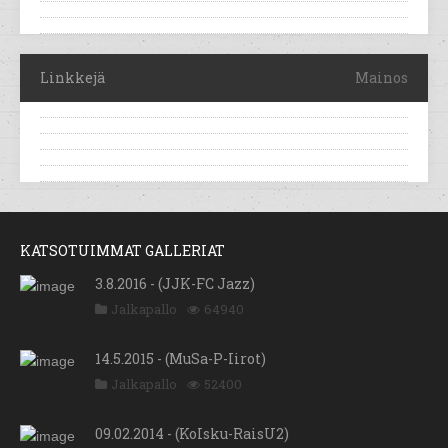
Linkkejä
Mainos
KATSOTUIMMAT GALLERIAT
3.8.2016 - (JJK-FC Jazz)
Jalkapallo
64940
14.5.2015 - (MuSa-P-Iirot)
Jalkapallo
52400
09.02.2014 - (KoIsku-RaisU2)