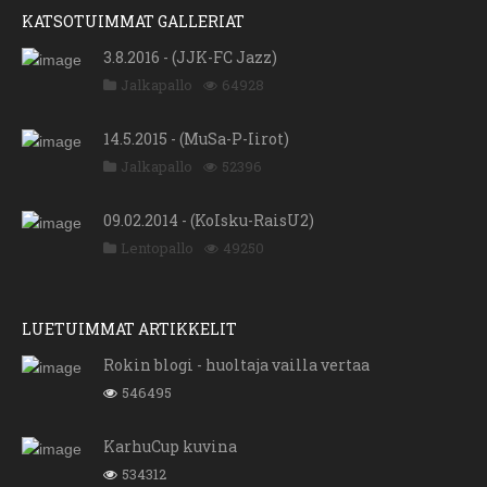
KATSOTUIMMAT GALLERIAT
3.8.2016 - (JJK-FC Jazz)
Jalkapallo
64928
14.5.2015 - (MuSa-P-Iirot)
Jalkapallo
52396
09.02.2014 - (KoIsku-RaisU2)
Lentopallo
49250
LUETUIMMAT ARTIKKELIT
Rokin blogi - huoltaja vailla vertaa
546495
KarhuCup kuvina
534312