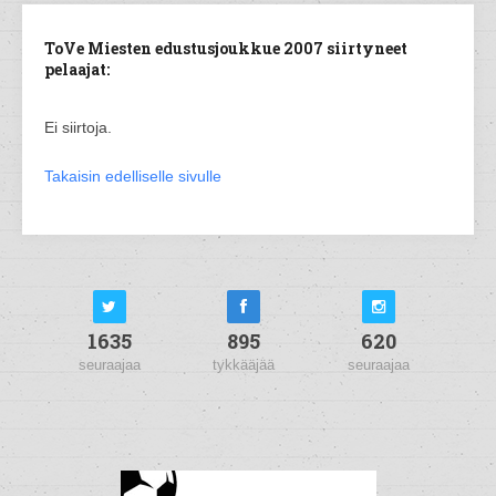
ToVe Miesten edustusjoukkue 2007 siirtyneet
pelaajat:
Ei siirtoja.
Takaisin edelliselle sivulle
1635
895
620
seuraajaa
tykkääjää
seuraajaa