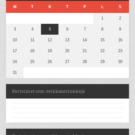
M
T
K
T
P
L
S
1
2
3
4
5
6
7
8
9
10
11
12
13
14
15
16
17
18
19
20
21
22
23
24
25
26
27
28
29
30
31
Kertoimet.com veikkausvinkkejä