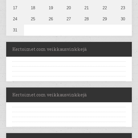
17
18
19
20
21
22
23
24
25
26
27
28
29
30
31
Kertoimet.com veikkausvinkkejä
Kertoimet.com veikkausvinkkejä