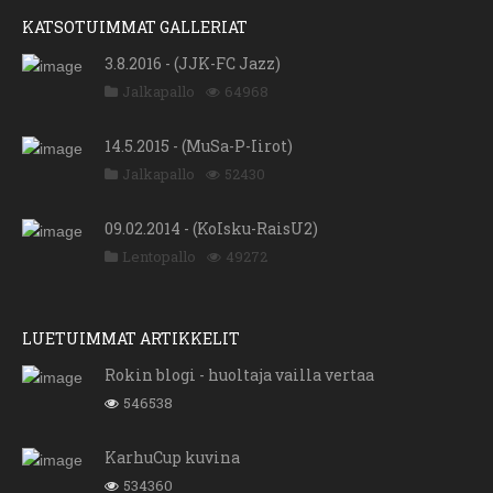
KATSOTUIMMAT GALLERIAT
3.8.2016 - (JJK-FC Jazz)
Jalkapallo
64968
14.5.2015 - (MuSa-P-Iirot)
Jalkapallo
52430
09.02.2014 - (KoIsku-RaisU2)
Lentopallo
49272
LUETUIMMAT ARTIKKELIT
Rokin blogi - huoltaja vailla vertaa
546538
KarhuCup kuvina
534360