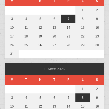
M
T
K
T
P
L
S
1
2
3
4
5
6
7
8
9
10
11
12
13
14
15
16
17
18
19
20
21
22
23
24
25
26
27
28
29
30
31
Elokuu 2026
M
T
K
T
P
L
S
1
2
3
4
5
6
7
8
9
10
11
12
13
14
15
16