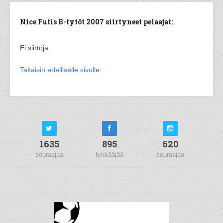
Nice Futis B-tytöt 2007 siirtyneet pelaajat:
Ei siirtoja.
Takaisin edelliselle sivulle
1635
895
620
seuraajaa
tykkääjää
seuraajaa