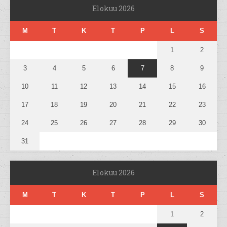
Elokuu 2026
M
T
K
T
P
L
S
1
2
3
4
5
6
7
8
9
10
11
12
13
14
15
16
17
18
19
20
21
22
23
24
25
26
27
28
29
30
31
Elokuu 2026
M
T
K
T
P
L
S
1
2