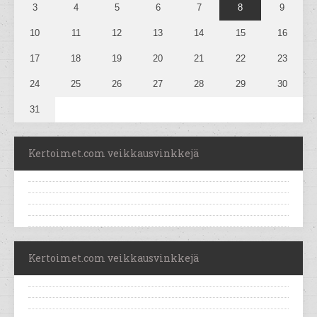
3
4
5
6
7
8
9
10
11
12
13
14
15
16
17
18
19
20
21
22
23
24
25
26
27
28
29
30
31
Kertoimet.com veikkausvinkkejä
Kertoimet.com veikkausvinkkejä