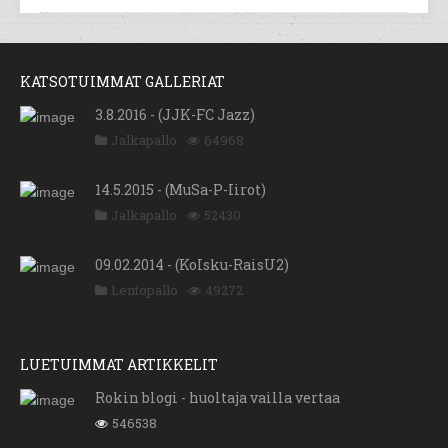
KATSOTUIMMAT GALLERIAT
3.8.2016 - (JJK-FC Jazz)
Jalkapallo
64968
14.5.2015 - (MuSa-P-Iirot)
Jalkapallo
52430
09.02.2014 - (KoIsku-RaisU2)
Lentopallo
49272
LUETUIMMAT ARTIKKELIT
Rokin blogi - huoltaja vailla vertaa
546538