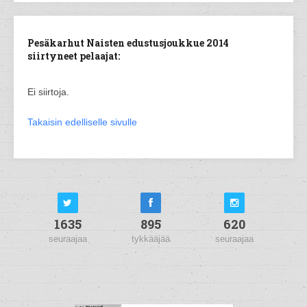
Pesäkarhut Naisten edustusjoukkue 2014
siirtyneet pelaajat:
Ei siirtoja.
Takaisin edelliselle sivulle
1635
895
620
seuraajaa
tykkääjää
seuraajaa