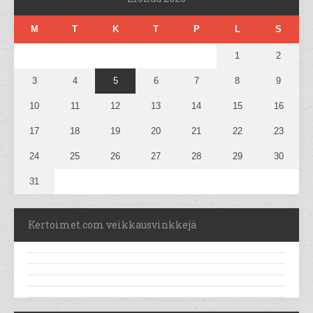
M
T
K
T
P
L
S
1
2
3
4
5
6
7
8
9
10
11
12
13
14
15
16
17
18
19
20
21
22
23
24
25
26
27
28
29
30
31
Kertoimet.com veikkausvinkkejä