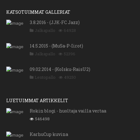
KATSOTUIMMAT GALLERIAT
3.8.2016 - (JJK-FC Jazz)
Jalkapallo
64928
14.5.2015 - (MuSa-P-Iirot)
Jalkapallo
52396
09.02.2014 - (KoIsku-RaisU2)
Lentopallo
49250
LUETUIMMAT ARTIKKELIT
Rokin blogi - huoltaja vailla vertaa
546498
KarhuCup kuvina