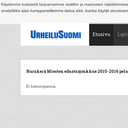
Käytämme evästeitä tarjoamamme sisällön ja mainosten räätälöimise
analytiikka-alan kumppaneillemme tietoa siitä, kuinka käytät sivusto
Suomi
Espoo
Helsinki
Hämeenlinna
Joensuu
Jyväskylä
Kouvo
Etusivu
Lajit
Narukerä Miesten edustusjoukkue 2015-2016 pelaa
Ei kokoonpanoa.