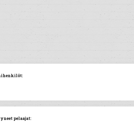
ihenkilöt:
yneet pelaajat: