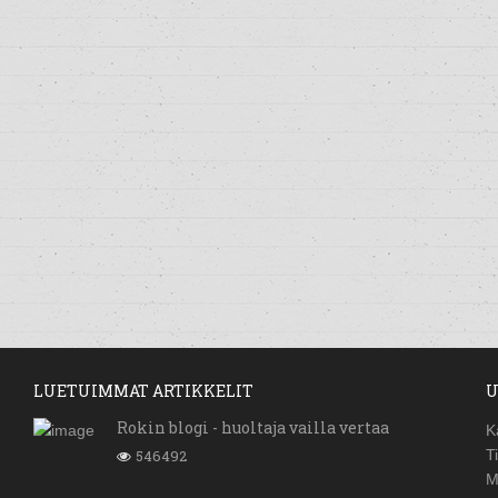
LUETUIMMAT ARTIKKELIT
U
Rokin blogi - huoltaja vailla vertaa
K
546492
T
M