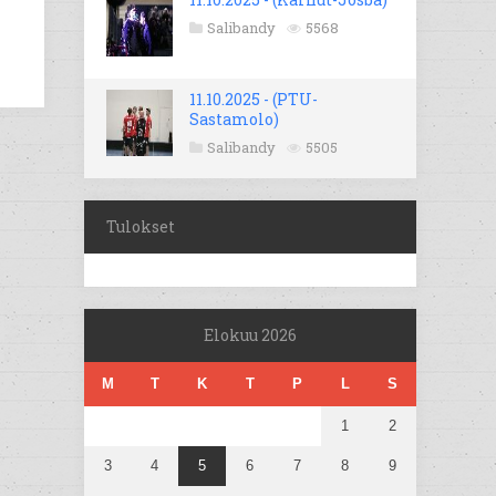
Salibandy
5568
11.10.2025 - (PTU-
Sastamolo)
Salibandy
5505
Tulokset
Elokuu 2026
M
T
K
T
P
L
S
1
2
3
4
5
6
7
8
9