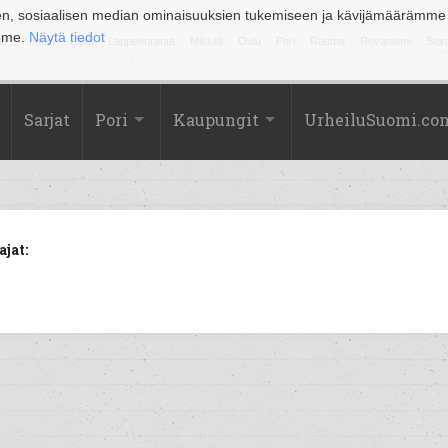
en, sosiaalisen median ominaisuuksien tukemiseen ja kävijämäärämme
amme.
Näytä tiedot
la
Kuopio
Lahti
Lappeenranta
Mikkeli
Oulu
Pori
Rauma
Rovaniemi
Sein
Sarjat
Pori
Kaupungit
UrheiluSuomi.co
jat: