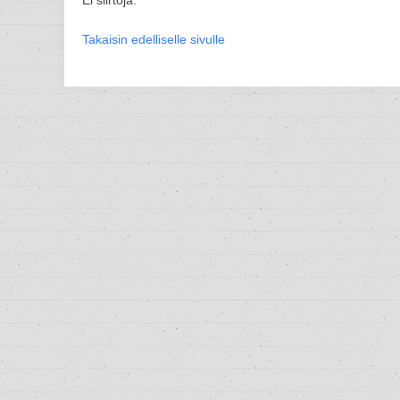
Ei siirtoja.
Takaisin edelliselle sivulle