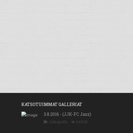
KATSOTUIMMAT GALLERIAT
3.8.2016 - (JJK-FC Jazz)
Jalkapallo
64928