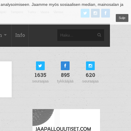
 analysoimiseen. Jaamme myös sosiaalisen median, mainosalan ja
äjoki
Tampere
Turku
Vaasa
Vantaa
Sulje
m
Info
1635
895
620
seuraajaa
tykkääjää
seuraajaa