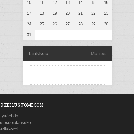
10
11
12
13
14
15
16
17
18
19
20
21
22
23
24
25
26
27
28
29
30
31
Linkkejä
Mainos
RHEILUSUOMI.COM
äyttöehdot
ietosuojalauseke
ediakortti