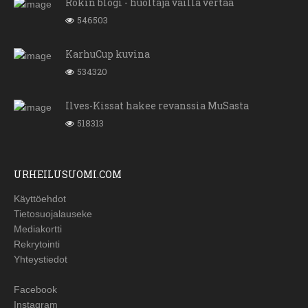
Rokin blogi - huoltaja vailla vertaa
546503
KarhuCup kuvina
534320
Ilves-Kissat hakee revanssia MuSasta
518313
URHEILUSUOMI.COM
Käyttöehdot
Tietosuojalauseke
Mediakortti
Rekrytointi
Yhteystiedot
Facebook
Instagram