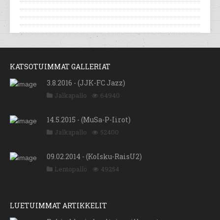
KATSOTUIMMAT GALLERIAT
3.8.2016 - (JJK-FC Jazz)
Jalkapallo
64940
14.5.2015 - (MuSa-P-Iirot)
Jalkapallo
52400
09.02.2014 - (KoIsku-RaisU2)
Lentopallo
49254
LUETUIMMAT ARTIKKELIT