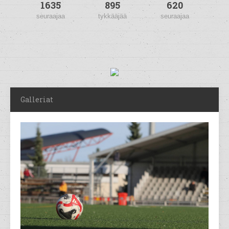
1635
895
620
seuraajaa
tykkääjää
seuraajaa
Galleriat