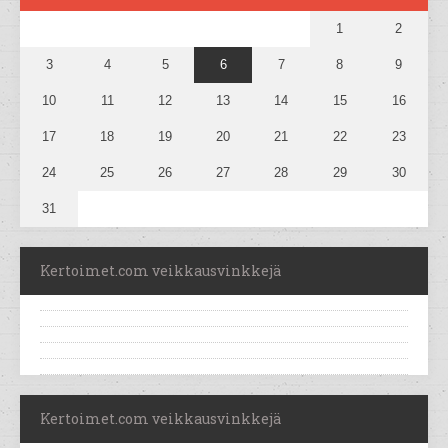
1
2
3
4
5
6
7
8
9
10
11
12
13
14
15
16
17
18
19
20
21
22
23
24
25
26
27
28
29
30
31
Kertoimet.com veikkausvinkkejä
Kertoimet.com veikkausvinkkejä