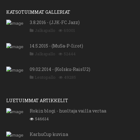
KATSOTUIMMAT GALLERIAT
3.8.2016 - (JJK-FC Jazz)
Jalkapallo
65001
14.5.2015 - (MuSa-P-Iirot)
Jalkapallo
52444
09.02.2014 - (KoIsku-RaisU2)
Lentopallo
49285
LUETUIMMAT ARTIKKELIT
Rokin blogi - huoltaja vailla vertaa
546614
KarhuCup kuvina