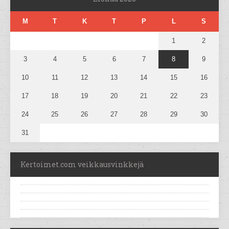
M
T
K
T
P
L
S
1
2
3
4
5
6
7
8
9
10
11
12
13
14
15
16
17
18
19
20
21
22
23
24
25
26
27
28
29
30
31
Kertoimet.com veikkausvinkkejä