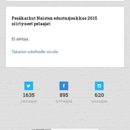
Pesäkarhut Naisten edustusjoukkue 2015
siirtyneet pelaajat:
Ei siirtoja.
Takaisin edelliselle sivulle
1635
895
620
seuraajaa
tykkääjää
seuraajaa