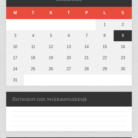
M
T
K
T
P
L
S
1
2
3
4
5
6
7
8
9
10
11
12
13
14
15
16
17
18
19
20
21
22
23
24
25
26
27
28
29
30
31
Kertoimet.com veikkausvinkkejä