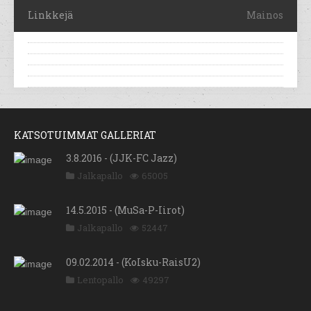
Linkkejä
Mainos
KATSOTUIMMAT GALLERIAT
3.8.2016 - (JJK-FC Jazz)
Jalkapallo
65005
14.5.2015 - (MuSa-P-Iirot)
Jalkapallo
52447
09.02.2014 - (KoIsku-RaisU2)
Lentopallo
49297