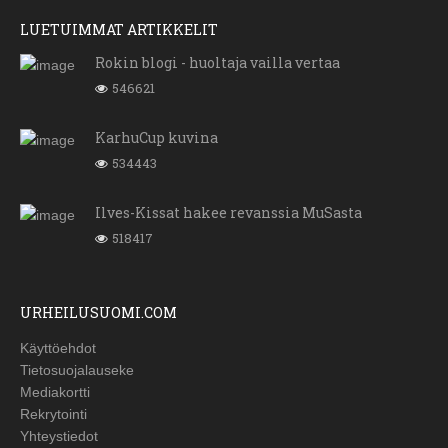
LUETUIMMAT ARTIKKELIT
Rokin blogi - huoltaja vailla vertaa
546621
KarhuCup kuvina
534443
Ilves-Kissat hakee revanssia MuSasta
518417
URHEILUSUOMI.COM
Käyttöehdot
Tietosuojalauseke
Mediakortti
Rekrytointi
Yhteystiedot