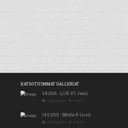
KATSOTUIMMAT GALLERIAT
3.8.2016 - (JJK-FC Jazz)
Jalkapallo
65000
14.5.2015 - (MuSa-P-Iirot)
Jalkapallo
52433