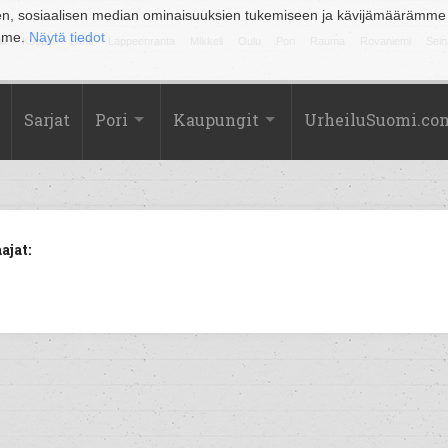
en, sosiaalisen median ominaisuuksien tukemiseen ja kävijämäärämme
amme.
Näytä tiedot
la
Kuopio
Lahti
Lappeenranta
Mikkeli
Oulu
Pori
Rauma
Rovaniemi
Sein
Sarjat
Pori
Kaupungit
UrheiluSuomi.co
ajat: