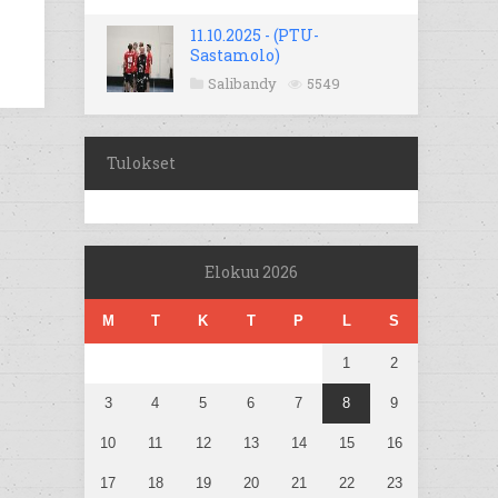
11.10.2025 - (PTU-
Sastamolo)
Salibandy
5549
Tulokset
Elokuu 2026
M
T
K
T
P
L
S
1
2
3
4
5
6
7
8
9
10
11
12
13
14
15
16
17
18
19
20
21
22
23