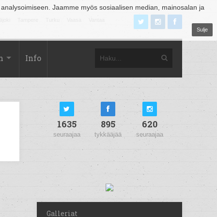
 analysoimiseen. Jaamme myös sosiaalisen median, mainosalan ja
äjoki
Tampere
Turku
Vaasa
Vantaa
Sulje
m
Info
1635
895
620
seuraajaa
tykkääjää
seuraajaa
Galleriat