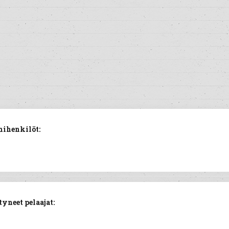
mihenkilöt:
yneet pelaajat: