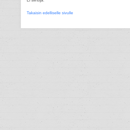
Ei siirtoja.
Takaisin edelliselle sivulle