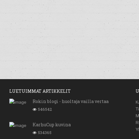
LUETUIMMAT ARTIKKELIT
U
Rokin blogi - huoltaja vailla vertaa
K
546542
T
M
R
KarhuCup kuvina
Y
534365