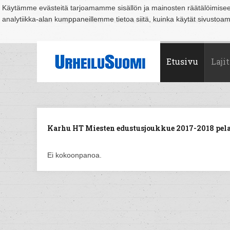
Käytämme evästeitä tarjoamamme sisällön ja mainosten räätälöimise
analytiikka-alan kumppaneillemme tietoa siitä, kuinka käytät sivusto
Suomi
Espoo
Helsinki
Hämeenlinna
Joensuu
Jyväskylä
Kouvo
Etusivu
Lajit
Karhu HT Miesten edustusjoukkue 2017-2018 pela
Ei kokoonpanoa.