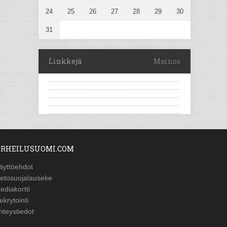
24
25
26
27
28
29
30
31
Linkkejä
Mainos
RHEILUSUOMI.COM
äyttöehdot
ietosuojalauseke
ediakortti
ekrytointi
hteystiedot