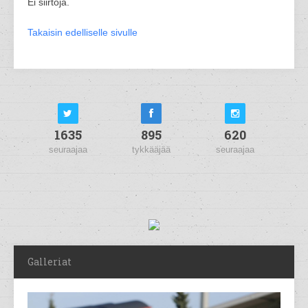
Ei siirtoja.
Takaisin edelliselle sivulle
1635
895
620
seuraajaa
tykkääjää
seuraajaa
Galleriat