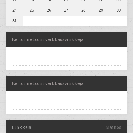
24
25
26
27
28
29
30
31
Kertoimet.com veikkausvinkkejä
Kertoimet.com veikkausvinkkejä
Linkkejä
Mainos