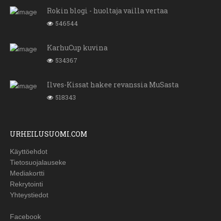
Rokin blogi - huoltaja vailla vertaa
546544
KarhuCup kuvina
534367
Ilves-Kissat hakee revanssia MuSasta
518343
URHEILUSUOMI.COM
Käyttöehdot
Tietosuojalauseke
Mediakortti
Rekrytointi
Yhteystiedot
Facebook