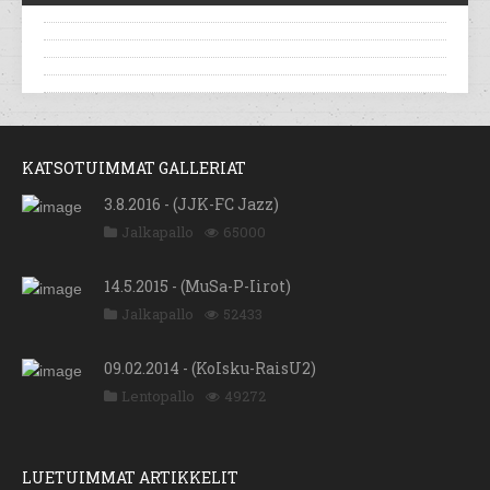
KATSOTUIMMAT GALLERIAT
3.8.2016 - (JJK-FC Jazz)
Jalkapallo
65000
14.5.2015 - (MuSa-P-Iirot)
Jalkapallo
52433
09.02.2014 - (KoIsku-RaisU2)
Lentopallo
49272
LUETUIMMAT ARTIKKELIT