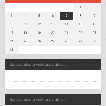
1
2
3
4
5
6
7
8
9
10
11
12
13
14
15
16
17
18
19
20
21
22
23
24
25
26
27
28
29
30
31
Kertoimet.com veikkausvinkkejä
Kertoimet.com veikkausvinkkejä