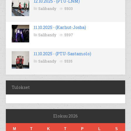
12.10.2025 - (PTU-LNM)
Salibandy
5503
11.10.2025 - (Karhut-Josba)
Salibandy
5597
11.10.2025 - (PTU-Sastamolo)
Salibandy
5535
Tulokset
Elokuu 2026
M
T
K
T
P
L
S