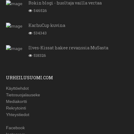
Rokin blogi - huoltaja vailla vertaa
546526
KarhuCup kuvina
534343
Ilves-Kissat hakee revanssia MuSasta
518326
URHEILUSUOMI.COM
Käyttöehdot
Tietosuojalauseke
Mediakortti
Rekrytointi
Yhteystiedot
Facebook