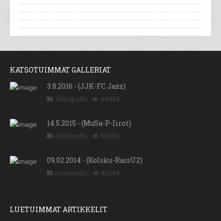
KATSOTUIMMAT GALLERIAT
3.8.2016 - (JJK-FC Jazz)
Jalkapallo
64954
14.5.2015 - (MuSa-P-Iirot)
Jalkapallo
52400
09.02.2014 - (KoIsku-RaisU2)
Lentopallo
49254
LUETUIMMAT ARTIKKELIT