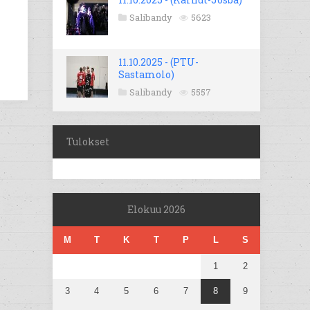
Salibandy
5623
11.10.2025 - (PTU-
Sastamolo)
Salibandy
5557
Tulokset
Elokuu 2026
M
T
K
T
P
L
S
1
2
3
4
5
6
7
8
9