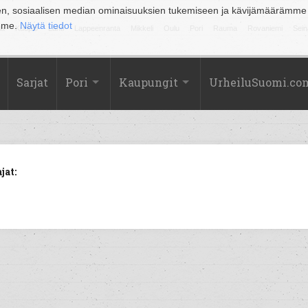
en, sosiaalisen median ominaisuuksien tukemiseen ja kävijämäärämme
amme.
Näytä tiedot
la
Kuopio
Lahti
Lappeenranta
Mikkeli
Oulu
Pori
Rauma
Rovaniemi
Sein
Sarjat
Pori
Kaupungit
UrheiluSuomi.co
jat: