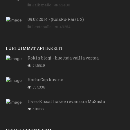
Jalkapallo
52400
09.02.2014 - (KoIsku-RaisU2)
Lentopallo
49254
LUETUIMMAT ARTIKKELIT
Rokin blogi - huoltaja vailla vertaa
546519
KarhuCup kuvina
534336
Ilves-Kissat hakee revanssia MuSasta
518322