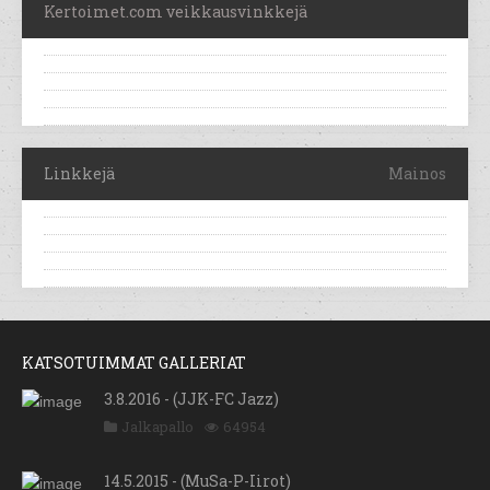
Kertoimet.com veikkausvinkkejä
Linkkejä
Mainos
KATSOTUIMMAT GALLERIAT
3.8.2016 - (JJK-FC Jazz)
Jalkapallo
64954
14.5.2015 - (MuSa-P-Iirot)