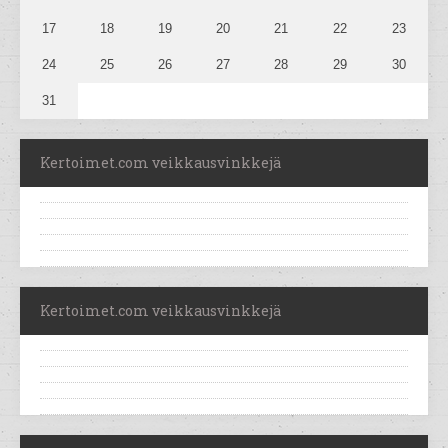
17
18
19
20
21
22
23
24
25
26
27
28
29
30
31
Kertoimet.com veikkausvinkkejä
Kertoimet.com veikkausvinkkejä