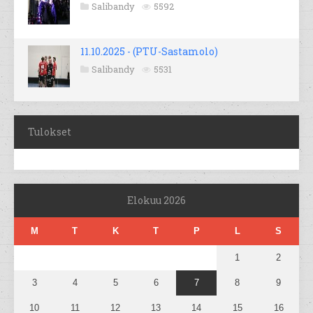
Salibandy
5592
11.10.2025 - (PTU-Sastamolo)
Salibandy
5531
Tulokset
Elokuu 2026
M
T
K
T
P
L
S
1
2
3
4
5
6
7
8
9
10
11
12
13
14
15
16