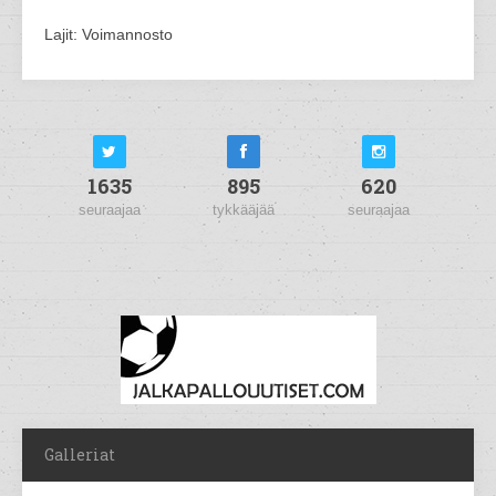
Lajit: Voimannosto
1635
895
620
seuraajaa
tykkääjää
seuraajaa
Galleriat