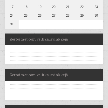
17
18
19
20
21
22
23
24
25
26
27
28
29
30
31
Kertoimet.com veikkausvinkkejä
Kertoimet.com veikkausvinkkejä