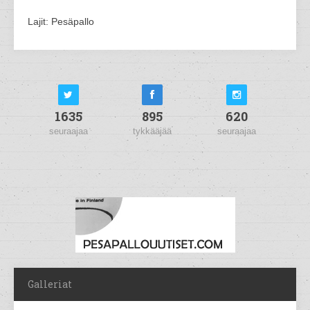
Lajit: Pesäpallo
1635
895
620
seuraajaa
tykkääjää
seuraajaa
Galleriat