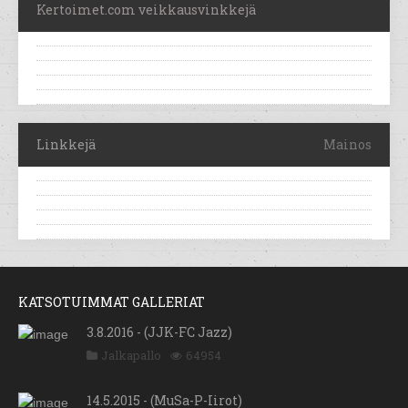
Kertoimet.com veikkausvinkkejä
Linkkejä
Mainos
KATSOTUIMMAT GALLERIAT
3.8.2016 - (JJK-FC Jazz)
Jalkapallo
64954
14.5.2015 - (MuSa-P-Iirot)