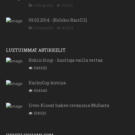
Jalkapallo
52400
09.02.2014 - (KoIsku-RaisU2)
Lentopallo
49254
LUETUIMMAT ARTIKKELIT
Rokin blogi - huoltaja vailla vertaa
546523
KarhuCup kuvina
534340
Ilves-Kissat hakee revanssia MuSasta
518323