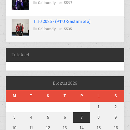
Salibandy
5597
11.10.2025 - (PTU-Sastamolo)
Salibandy
5535
Tulokset
Elokuu 2026
M
T
K
T
P
L
S
1
2
3
4
5
6
7
8
9
10
11
12
13
14
15
16