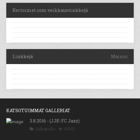
Kertoimet.com veikkausvinkkejä
Linkkejä
Mainos
KATSOTUIMMAT GALLERIAT
3.8.2016 - (JJK-FC Jazz)
Jalkapallo
65001