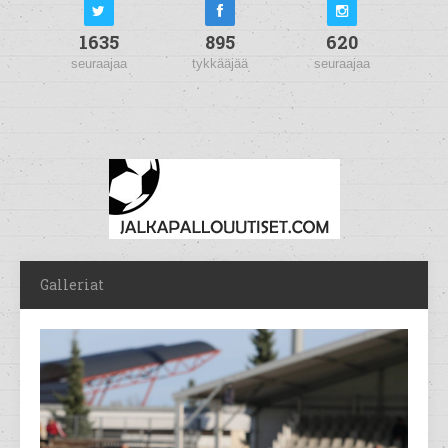
1635
895
620
seuraajaa
tykkääjää
seuraajaa
Galleriat