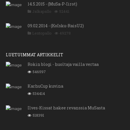
14.5.2015 - (MuSa-P-Iirot)
Jalkapallo
52441
09.02.2014 - (KoIsku-RaisU2)
Lentopallo
49278
LUETUIMMAT ARTIKKELIT
Rokin blogi - huoltaja vailla vertaa
546597
KarhuCup kuvina
534414
Ilves-Kissat hakee revanssia MuSasta
518391