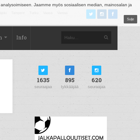
 analysoimiseen. Jaamme myös sosiaalisen median, mainosalan ja
äjoki
Tampere
Turku
Vaasa
Vantaa
Sulje
m
Info
1635
895
620
seuraajaa
tykkääjää
seuraajaa