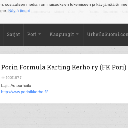
en, sosiaalisen median ominaisuuksien tukemiseen ja kävijämäärämme
amme.
Näytä tiedot
la
Kuopio
Lahti
Lappeenranta
Mikkeli
Oulu
Pori
Rauma
Rovaniemi
Sein
Sarjat
Pori
Kaupungit
UrheiluSuomi.co
Porin Formula Karting Kerho ry (FK Pori)
10011877
Lajit: Autourheilu
http://www.porinfkkerho.fi/