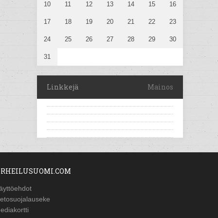
10
11
12
13
14
15
16
17
18
19
20
21
22
23
24
25
26
27
28
29
30
31
Linkkejä
Mainos
RHEILUSUOMI.COM
äyttöehdot
ietosuojalauseke
ediakortti