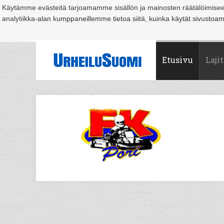
Käytämme evästeitä tarjoamamme sisällön ja mainosten räätälöimise
analytiikka-alan kumppaneillemme tietoa siitä, kuinka käytät sivusto
Suomi
Espoo
Helsinki
Hämeenlinna
Joensuu
Jyväskylä
Kouvo
Etusivu
Lajit