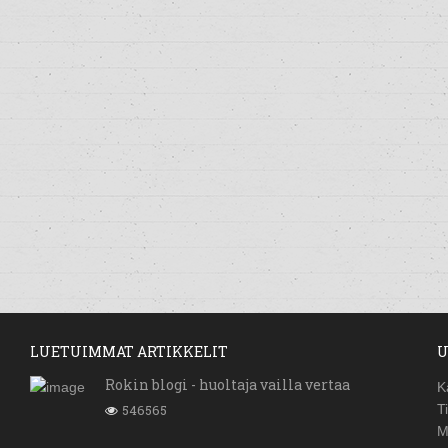
LUETUIMMAT ARTIKKELIT
U
Rokin blogi - huoltaja vailla vertaa
K
546565
T
M