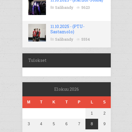
Salibandy
5623
11.10.2025 - (PTU-
Sastamolo)
Salibandy
5554
Tulokset
Elokuu 2026
M
T
K
T
P
L
S
1
2
3
4
5
6
7
8
9