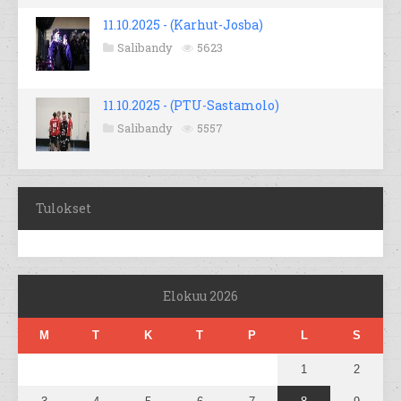
11.10.2025 - (Karhut-Josba)
Salibandy
5623
11.10.2025 - (PTU-Sastamolo)
Salibandy
5557
Tulokset
Elokuu 2026
M
T
K
T
P
L
S
1
2