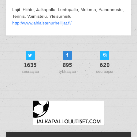
Lajit: Hiihto, Jalkapallo, Lentopallo, Melonta, Painonnosto,
Tennis, Voimistelu, Yleisurheilu
http://www.ahlaistenurheilijat.fi/
1635
895
620
seuraajaa
tykkääjää
seuraajaa