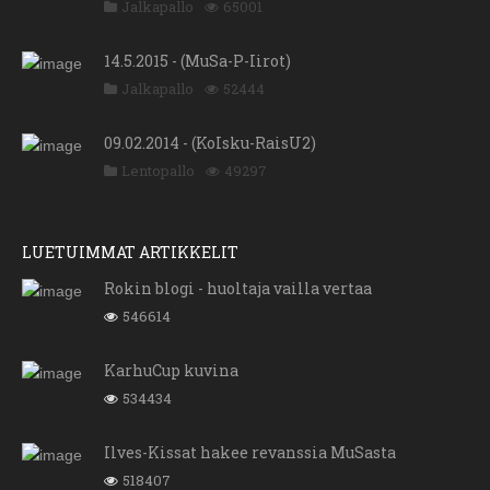
Jalkapallo
65001
14.5.2015 - (MuSa-P-Iirot)
Jalkapallo
52444
09.02.2014 - (KoIsku-RaisU2)
Lentopallo
49297
LUETUIMMAT ARTIKKELIT
Rokin blogi - huoltaja vailla vertaa
546614
KarhuCup kuvina
534434
Ilves-Kissat hakee revanssia MuSasta
518407