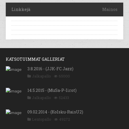
Linkkejä
Mainos
KATSOTUIMMAT GALLERIAT
3.8.2016 - (JJK-FC Jazz)
Jalkapallo
65000
14.5.2015 - (MuSa-P-Iirot)
Jalkapallo
52433
09.02.2014 - (KoIsku-RaisU2)
Lentopallo
49272