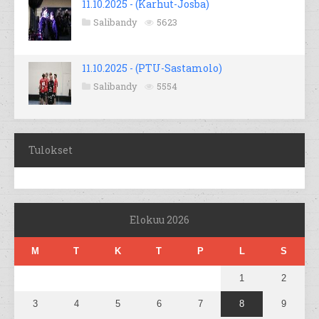
11.10.2025 - (Karhut-Josba)
Salibandy
5623
11.10.2025 - (PTU-Sastamolo)
Salibandy
5554
Tulokset
Elokuu 2026
M
T
K
T
P
L
S
1
2
3
4
5
6
7
8
9