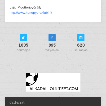
Lajit: Moottoripyöräily
http://www.konepyoraklubi.fi/
1635
895
620
seuraajaa
tykkääjää
seuraajaa
Galleriat