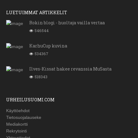
LUETUIMMAT ARTIKKELIT
Rokin blogi - huoltaja vailla vertaa
546544
KarhuCup kuvina
534367
Ilves-Kissat hakee revanssia MuSasta
518343
URHEILUSUOMI.COM
Käyttöehdot
Tietosuojalauseke
Mediakortti
Rekrytointi
Yhteystiedot