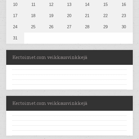
10
11
12
13
14
15
16
17
18
19
20
21
22
23
24
25
26
27
28
29
30
31
Kertoimet.com veikkausvinkkejä
Kertoimet.com veikkausvinkkejä