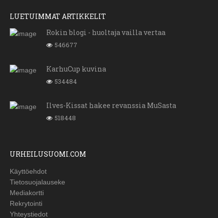
LUETUIMMAT ARTIKKELIT
Rokin blogi - huoltaja vailla vertaa
546677
KarhuCup kuvina
534484
Ilves-Kissat hakee revanssia MuSasta
518448
URHEILUSUOMI.COM
Käyttöehdot
Tietosuojalauseke
Mediakortti
Rekrytointi
Yhteystiedot