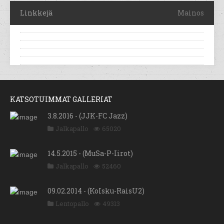
Linkkejä
Mainos
KATSOTUIMMAT GALLERIAT
3.8.2016 - (JJK-FC Jazz)
Jalkapallo
65020
14.5.2015 - (MuSa-P-Iirot)
Jalkapallo
52460
09.02.2014 - (KoIsku-RaisU2)
Lentopallo
49313