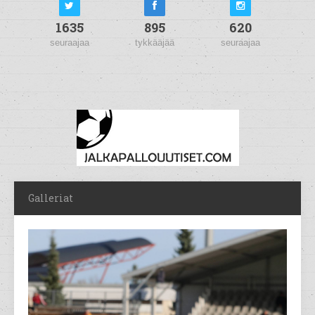
1635
895
620
seuraajaa
tykkääjää
seuraajaa
Galleriat