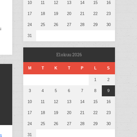
10
11
12
13
14
15
16
17
18
19
20
21
22
23
24
25
26
27
28
29
30
i
31
Elokuu 2026
M
T
K
T
P
L
S
1
2
3
4
5
6
7
8
9
10
11
12
13
14
15
16
17
18
19
20
21
22
23
24
25
26
27
28
29
30
s
31