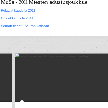
MuSa - 2011 Miesten edustusjoukkue
Pelaajat kaudella 2011
Ottelut kaudella 2011
Seuran tiedot
-
Seuran kotisivut