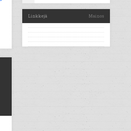
Linkkejä
Mainos