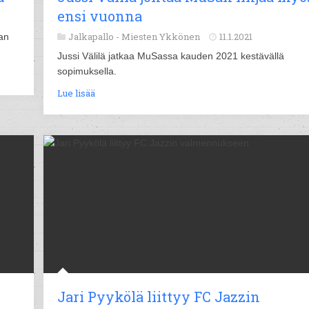
ensi vuonna
Jalkapallo -
Miesten Ykkönen
11.1.2021
an
Jussi Välilä jatkaa MuSassa kauden 2021 kestävällä
sopimuksella.
Lue lisää
Jari Pyykölä liittyy FC Jazzin