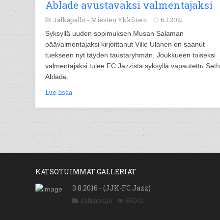
Ablade avustavaksi valmentajaksi
Jalkapallo -
Miesten Ykkönen
6.1.2021
Syksyllä uuden sopimuksen Musan Salaman
päävalmentajaksi kirjoittanut Ville Ulanen on saanut
tuekseen nyt täyden taustaryhmän. Joukkueen toiseksi
valmentajaksi tulee FC Jazzista syksyllä vapautettu Seth
Ablade.
Lue lisää
KATSOTUIMMAT GALLERIAT
3.8.2016 - (JJK-FC Jazz)
Jalkapallo
65001