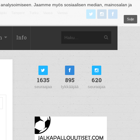
 analysoimiseen. Jaamme myös sosiaalisen median, mainosalan ja
äjoki
Tampere
Turku
Vaasa
Vantaa
Sulje
m
Info
1635
895
620
seuraajaa
tykkääjää
seuraajaa