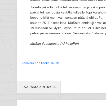
Toiselle jaksolle LoPa tuli terävämmin ja loikin p
paikat tuli vaihdosta kentälle tulleelle Topi Furuho
loppuhetkillä meni vain senttien päästä ohi LoPa-m
kauden 2011 pistetilinsä. MuSalta onnistujiin voi
19-vuotiaan Aki Jyllin. Myös PoPa-apu AP Pihlainen 
pelasi perusvarman ottelun. Seuraavaksi Salamar
MuSan tiedotteesta / UrheiluPori
Takaisin edelliselle sivulle
JAA TÄMÄ ARTIKKELI