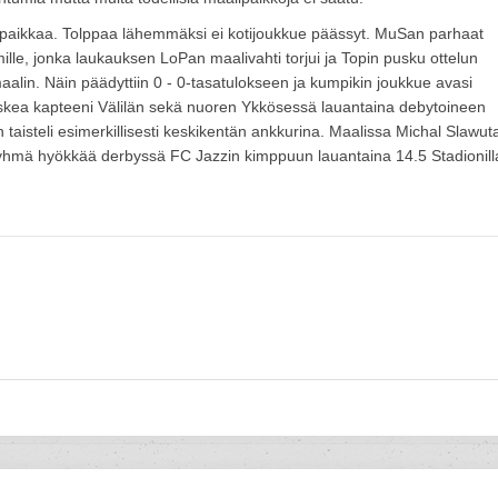
ari paikkaa. Tolppaa lähemmäksi ei kotijoukkue päässyt. MuSan parhaat
lmille, jonka laukauksen LoPan maalivahti torjui ja Topin pusku ottelun
aalin. Näin päädyttiin 0 - 0-tasatulokseen ja kumpikin joukkue avasi
 laskea kapteeni Välilän sekä nuoren Ykkösessä lauantaina debytoineen
taisteli esimerkillisesti keskikentän ankkurina. Maalissa Michal Slawut
yhmä hyökkää derbyssä FC Jazzin kimppuun lauantaina 14.5 Stadionill