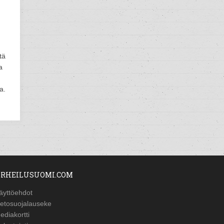
tä
a
a.
RHEILUSUOMI.COM
äyttöehdot
ietosuojalauseke
ediakortti