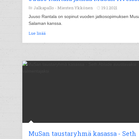
Jalkapallo -
Miesten Ykkönen
19.1.2021
Juuso Rantala on sopinut vuoden jatkosopimuksen Mus
Salaman kanssa.
Lue lisää
MuSan taustaryhmä kasassa - Seth