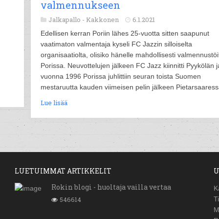
valmennukseen
Jalkapallo -
Kakkonen
6.1.2021
Edellisen kerran Poriin lähes 25-vuotta sitten saapunut
vaatimaton valmentaja kyseli FC Jazzin silloiselta
organisaatiolta, olisiko hänelle mahdollisesti valmennustöi
Porissa. Neuvottelujen jälkeen FC Jazz kiinnitti Pyykölän j
vuonna 1996 Porissa juhlittiin seuran toista Suomen
mestaruutta kauden viimeisen pelin jälkeen Pietarsaaress
Lue lisää
LUETUIMMAT ARTIKKELIT
U
Rokin blogi - huoltaja vailla vertaa
K
546614
T
M