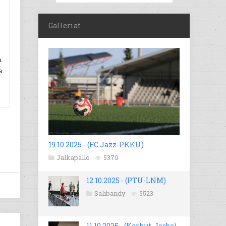
Galleriat
a
a.
19.10.2025 - (FC Jazz-PKKU)
Jalkapallo
5379
12.10.2025 - (PTU-LNM)
Salibandy
5523
11.10.2025 - (Karhut-Josba)