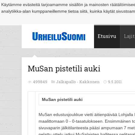
Käytämme evästeitä tarjoamamme sisällön ja mainosten räätälöimise
analytiikka-alan kumppaneillemme tietoa siitä, kuinka käytät sivusto
Suomi
Espoo
Helsinki
Hämeenlinna
Joensuu
Jyväskylä
Kouvo
Etusivu
Lajit
MuSan pistetili auki
499849
Jalkapallo -
Kakkonen
9.5.2011
MuSan pistetili auki
MuSan edustusjoukkue vietti äitienpäivää Lohjalla
maalittomaan 0 - 0-tasatulokseen. Ensimmäinen tod
sivuvaparin jälkitilanteesta pääsi ampumaan 7 met
pelattu ottelu jatkui MuSalaisten hallitessa pelitap