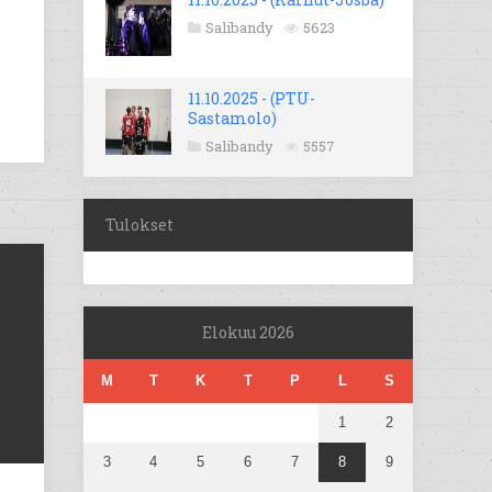
Salibandy
5623
11.10.2025 - (PTU-
Sastamolo)
Salibandy
5557
Tulokset
Elokuu 2026
M
T
K
T
P
L
S
1
2
3
4
5
6
7
8
9