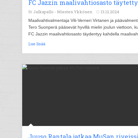
FC Jazzin maalivahtiosasto täytetty
Jalkapallo -
Miesten Ykkönen
13.12.2024
Maalivahtivalmentaja Vili-Verneri Virtanen ja päävalment
Tero Suonperä pääsevät hyvillä mielin joulun viettoon, k
FC Jazzin maalivahtiosasto täydentyy kahdella maalivahd
Lue lisää
Juuso Rantala jatkaa MuSan riveiss