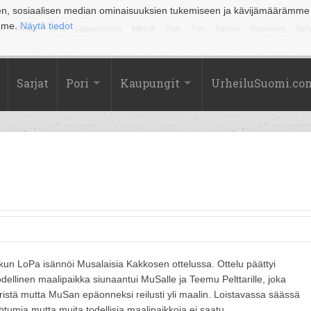
en, sosiaalisen median ominaisuuksien tukemiseen ja kävijämäärämme
amme.
Näytä tiedot
la
Kuopio
Lahti
Lappeenranta
Mikkeli
Oulu
Pori
Rauma
Rovaniemi
Sein
Sarjat
Pori
Kaupungit
UrheiluSuomi.co
 kun LoPa isännöi Musalaisia Kakkosen ottelussa. Ottelu päättyi
ellinen maalipaikka siunaantui MuSalle ja Teemu Pelttarille, joka
ristä mutta MuSan epäonneksi reilusti yli maalin. Loistavassa säässä
ahtumia mutta muita todellisia maalipaikkoja ei saatu.