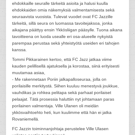
ehdokkaille seuralle tärkeitä asioita ja halusi kuulla
ehdokkaiden omia näkemyksiä valmentamisesta sekä
seuraavista vuosista. Tulevat vuodet ovat FC Jazzille
tärkeitä, sillä seura on luomassa tavoitejaksoa, jonka
aikajana päättyy ensin Ykkösliigan pääsylle. Tuona aikana
tavoitteena on luoda usealle eri osa-alueelle nykyistä
parempaa perustaa sekä yhteistyötä useiden eri tahojen
kanssa.
Tommi Pikkarainen kertoo, että FC Jazz jatkaa viime
kauden pelillisellä ajatuksella ja korostaa, siinä erityisesti
muutamaa asiaa,
- Me rakennetaan Poriin jalkapalloseuraa, jolla on
porilaisille merkitystä. Siihen kuuluu menestyvä joukkue,
vauhdikas ja rohkea pelitapa sekä parhaat porilaiset
pelaajat. Tätä prosessia haluttiin nyt johtamaan paras
porilainen valmentaja. Ville Ulanen oli meidän
ykkösvaihtoehto heti, kun kuulimme että hän ei jatka
Rovaniemellä.
FC Jazzin toiminnanjohtaja perustelee Ville Ulasen