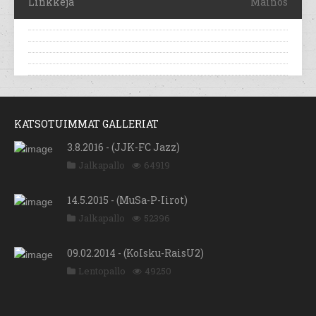
Linkkejä
Mainos
KATSOTUIMMAT GALLERIAT
3.8.2016 - (JJK-FC Jazz)
Jalkapallo
64919
14.5.2015 - (MuSa-P-Iirot)
Jalkapallo
52396
09.02.2014 - (KoIsku-RaisU2)
Lentopallo
49250