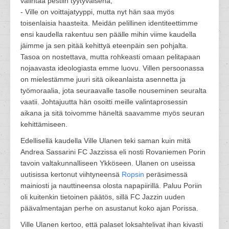
valintaa pestiin tyytyväisenä,
- Ville on voittajatyyppi, mutta nyt hän saa myös
toisenlaisia haasteita. Meidän pelillinen identiteettimme
ensi kaudella rakentuu sen päälle mihin viime kaudella
jäimme ja sen pitää kehittyä eteenpäin sen pohjalta.
Tasoa on nostettava, mutta rohkeasti omaan pelitapaan
nojaavasta ideologiasta emme luovu. Villen persoonassa
on mielestämme juuri sitä oikeanlaista asennetta ja
työmoraalia, jota seuraavalle tasolle nouseminen seuralta
vaatii. Johtajuutta hän osoitti meille valintaprosessin
aikana ja sitä toivomme häneltä saavamme myös seuran
kehittämiseen.
Edellisellä kaudella Ville Ulanen teki saman kuin mitä
Andrea Sassarini FC Jazzissa eli nosti Rovaniemen Porin
tavoin valtakunnalliseen Ykköseen. Ulanen on useissa
uutisissa kertonut viihtyneensä
Ropsin
peräsimessä
mainiosti ja nauttineensa olosta napapiirillä. Paluu Poriin
oli kuitenkin tietoinen päätös, sillä FC Jazzin uuden
päävalmentajan perhe on asustanut koko ajan Porissa.
Ville Ulanen kertoo, että palaset loksahtelivat ihan kivasti