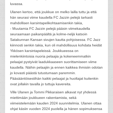
luvassa.
Ulanen kertoo, että joukkue on melko lailla tuttu ja että
hän seurasi viime kaudella FC Jazzin pelejä tarkasti
mahdollisen karsintapelikohtaamisenkin takia,
- Muutamia FC Jazzin pelejä pääsin viimekaudella
seuraamaan paikanpäältä ja kolme-neljä katsoin
Satakunnan Kansan sivujen kautta pohjoisessa. FC Jazz
kiinnosti senkin takia, kun oli mahdollisuus kohdata heidät
Ykkösen karsintapeleissä. Joukkueessa on
mielenkiintoisia nuoria pelaajia ja kokeneemmatkin
pelaajat pystyivät laadukkaaseen suorittamiseen viime
kaudella. Näihin pelaajiin ja ennen kaikkea ihmisiin odotan
jo kovasti päästä tutustumaan paremmin.
Pääsääntöisestihän kaikki pelaajat ja huoltajat kuitenkin
ovat jollakin tavalla jo tuttuja kavereita.
Ville Ulanen ja Tommi Pikkaraisen alkavat nyt yhdessä
miettimään joukkueen rakentamista, sekä
viimeistelemään kauden 2024 suunnitelmia. Ulanen ottaa
ohjat käsiin vuoden 2024 puolella ja hänen sopimuksensa