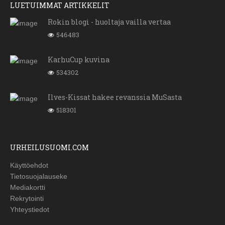
LUETUIMMAT ARTIKKELIT
Rokin blogi - huoltaja vailla vertaa
546483
KarhuCup kuvina
534302
Ilves-Kissat hakee revanssia MuSasta
518301
URHEILUSUOMI.COM
Käyttöehdot
Tietosuojalauseke
Mediakortti
Rekrytointi
Yhteystiedot