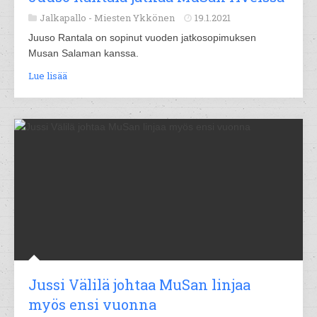
Jalkapallo -
Miesten Ykkönen
19.1.2021
Juuso Rantala on sopinut vuoden jatkosopimuksen
Musan Salaman kanssa.
Lue lisää
Jussi Välilä johtaa MuSan linjaa
myös ensi vuonna