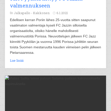
valmennukseen
Jalkapallo -
Kakkonen
6.1.2021
Edellisen kerran Poriin lähes 25-vuotta sitten saapunut
vaatimaton valmentaja kyseli FC Jazzin silloiselta
organisaatiolta, olisiko hänelle mahdollisesti
valmennustöitä Porissa. Neuvottelujen jälkeen FC Jazz
kiinnitti Pyykölän ja vuonna 1996 Porissa juhlittiin seuran
toista Suomen mestaruutta kauden viimeisen pelin jälkeen
Pietarsaaressa.
Lue lisää