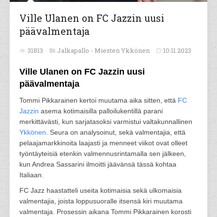
Ville Ulanen on FC Jazzin uusi
päävalmentaja
31813
Jalkapallo -
Miesten Ykkönen
10.11.2023
Ville Ulanen on FC Jazzin uusi
päävalmentaja
Tommi Pikkarainen kertoi muutama aika sitten, että
FC
Jazzin
asema kotimaisilla palloilukentillä parani
merkittävästi, kun sarjatasoksi varmistui valtakunnallinen
Ykkönen
. Seura on analysoinut, sekä valmentajia, että
pelaajamarkkinoita laajasti ja menneet viikot ovat olleet
työntäyteisiä etenkin valmennusrintamalla sen jälkeen,
kun Andrea Sassarini ilmoitti jäävänsä tässä kohtaa
Italiaan.
FC Jazz haastatteli useita kotimaisia sekä ulkomaisia
valmentajia, joista loppusuoralle itsensä kiri muutama
valmentaja. Prosessin aikana Tommi Pikkarainen korosti