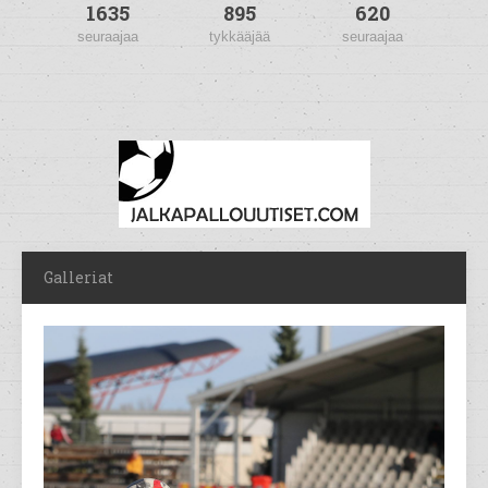
1635
895
620
seuraajaa
tykkääjää
seuraajaa
Galleriat