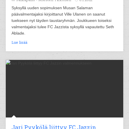
Syksyllä uuden sopimuksen Musan Salaman
päävalmentajaksi kirjoittanut Ville Ulanen on saanut
tuekseen nyt täyden taustaryhmän. Joukkueen toiseksi
valmentajaksi tulee FC Jazzista syksyllä vapautettu Seth
Ablade.
Lue lisää
Jari Pyykölä liittyy FC Jazzin