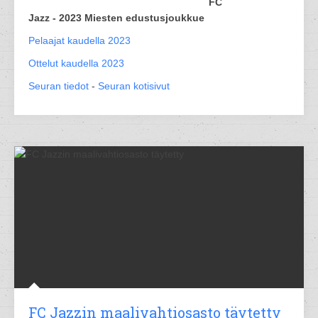
FC
Jazz - 2023 Miesten edustusjoukkue
Pelaajat kaudella 2023
Ottelut kaudella 2023
Seuran tiedot
-
Seuran kotisivut
FC Jazzin maalivahtiosasto täytetty