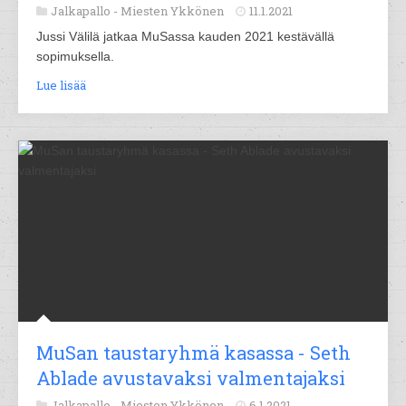
Jalkapallo -
Miesten Ykkönen
11.1.2021
Jussi Välilä jatkaa MuSassa kauden 2021 kestävällä
sopimuksella.
Lue lisää
MuSan taustaryhmä kasassa - Seth
Ablade avustavaksi valmentajaksi
Jalkapallo -
Miesten Ykkönen
6.1.2021