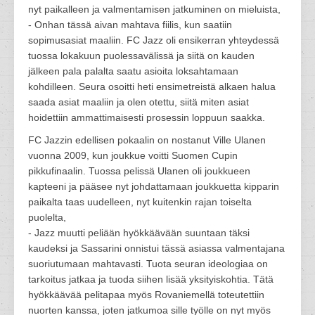
nyt paikalleen ja valmentamisen jatkuminen on mieluista,
- Onhan tässä aivan mahtava fiilis, kun saatiin
sopimusasiat maaliin. FC Jazz oli ensikerran yhteydessä
tuossa lokakuun puolessavälissä ja siitä on kauden
jälkeen pala palalta saatu asioita loksahtamaan
kohdilleen. Seura osoitti heti ensimetreistä alkaen halua
saada asiat maaliin ja olen otettu, siitä miten asiat
hoidettiin ammattimaisesti prosessin loppuun saakka.
FC Jazzin edellisen pokaalin on nostanut Ville Ulanen
vuonna 2009, kun joukkue voitti Suomen Cupin
pikkufinaalin. Tuossa pelissä Ulanen oli joukkueen
kapteeni ja pääsee nyt johdattamaan joukkuetta kipparin
paikalta taas uudelleen, nyt kuitenkin rajan toiselta
puolelta,
- Jazz muutti peliään hyökkäävään suuntaan täksi
kaudeksi ja Sassarini onnistui tässä asiassa valmentajana
suoriutumaan mahtavasti. Tuota seuran ideologiaa on
tarkoitus jatkaa ja tuoda siihen lisää yksityiskohtia. Tätä
hyökkäävää pelitapaa myös Rovaniemellä toteutettiin
nuorten kanssa, joten jatkumoa sille työlle on nyt myös