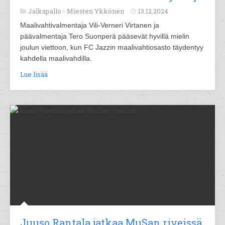
Jalkapallo -
Miesten Ykkönen
13.12.2024
Maalivahtivalmentaja Vili-Verneri Virtanen ja
päävalmentaja Tero Suonperä pääsevät hyvillä mielin
joulun viettoon, kun FC Jazzin maalivahtiosasto täydentyy
kahdella maalivahdilla.
Lue lisää
Juuso Rantala jatkaa MuSan riveissä