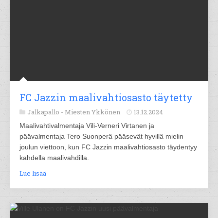
FC Jazzin maalivahtiosasto täytetty
Jalkapallo -
Miesten Ykkönen
13.12.2024
Maalivahtivalmentaja Vili-Verneri Virtanen ja
päävalmentaja Tero Suonperä pääsevät hyvillä mielin
joulun viettoon, kun FC Jazzin maalivahtiosasto täydentyy
kahdella maalivahdilla.
Lue lisää