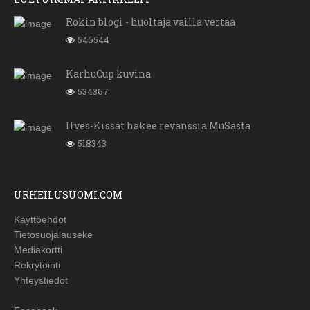
Rokin blogi - huoltaja vailla vertaa
546544
KarhuCup kuvina
534367
Ilves-Kissat hakee revanssia MuSasta
518343
URHEILUSUOMI.COM
Käyttöehdot
Tietosuojalauseke
Mediakortti
Rekrytointi
Yhteystiedot