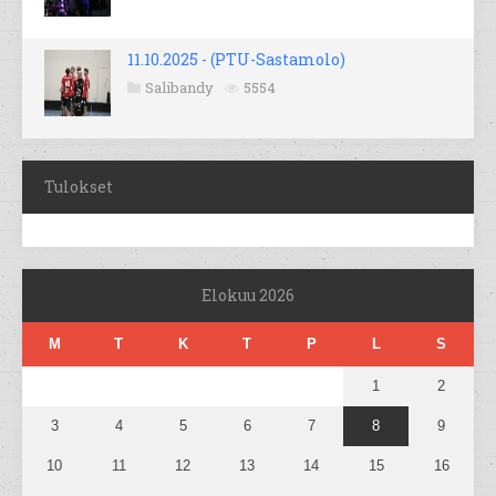
11.10.2025 - (PTU-Sastamolo)
Salibandy
5554
Tulokset
Elokuu 2026
M
T
K
T
P
L
S
1
2
3
4
5
6
7
8
9
10
11
12
13
14
15
16