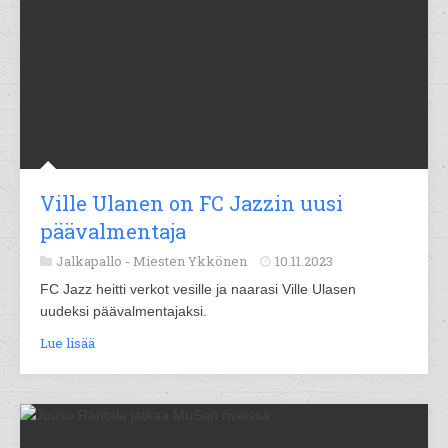
Ville Ulanen on FC Jazzin uusi
päävalmentaja
Jalkapallo -
Miesten Ykkönen
10.11.2023
FC Jazz heitti verkot vesille ja naarasi Ville Ulasen
uudeksi päävalmentajaksi.
Lue lisää