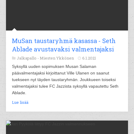
MuSan taustaryhmä kasassa - Seth
Ablade avustavaksi valmentajaksi
Jalkapallo -
Miesten Ykkönen
6.1.2021
Syksyllä uuden sopimuksen Musan Salaman
päävalmentajaksi kirjoittanut Ville Ulanen on saanut
tuekseen nyt täyden taustaryhmän. Joukkueen toiseksi
valmentajaksi tulee FC Jazzista syksyllä vapautettu Seth
Ablade.
Lue lisää