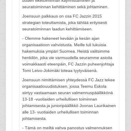
uuden liiketoiminnan käynnistäminen ja
seuratoiminnan kehittäminen sekä johtaminen.
Joensuun palkkaus on osa FC Jazzin 2015
strategian toteuttamista, joka tähtää erityisesti
seuratoiminnan laadun kehittämiseen.
- Olemme hakeneet kevään ja kesän ajan
organisaatioon vahvistusta. Meille tuli lukuisia
hakemuksia ympäri Suomea. Heistä valitsimme
henkilön, joka vie varmuudella seuramme asioita
voimakkaasti eteenpäin, FC Jazzin puheenjohtaja
Tomi Leivo-Jokimäki toteaa tyytyväisenä.
Joensuun nimittämisen yhteydessä FC Jazz tekee
organisaatiouudistuksen, jossa Teemu Eskola
siirtyy vastaamaan seuran valmennuspäällikkönä
13-18 -vuotiaiden urheilullisen toiminnan
johtamisesta ja junioripäällikkö Joonas Laurikainen
alle 13- vuotiaiden urheilullisen toiminnan
johtamisesta.
- Tämä on meiltä vahva panostus valmennuksen