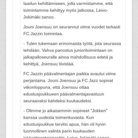
laadun kehittämiseen, jolla varmistamme, että
toimintamme kehittyy myös jatkossa, Leivo-
Jokimäki sanoo.
Jouni Joensuu on seurannut viime vuodet tarkasti
FC Jazzin toimintaa.
- Tulen tukemaan erinomaista työtä, jota seurassa
tehdään. Vahva panostus junioritoimintaan on
jalkapalloseuralle ainoa mahdollisuus edetä ja
kehittyä, Joensuu tiivistää.
FC Jazzin päävalmentajan paikka avautui viime
perjantaina. Jouni Joensuu ja FC Jazz sopivat
viikonloppuna, että Joensuu ottaa
edustusjoukkueen päävalmentajavastuun
seuraavaksi kahdeksi kuukaudeksi.
- Olimme jo aikaisemmin sopineet "Jokken"
kanssa uudesta toimenkuvasta. Kun
edustusjoukkue tarvitsi apua, hän oli hyvin
luonnollinen valinta parin kuukauden
päävalmentajapestiin, Leivo-Jokimäki sanoo.