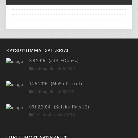
KATSOTUIMMAT GALLERIAT
3.8.2016 - (JJK-FC Jazz)
Jalkapallo
65000
14.5.2015 - (MuSa-P-Iirot)
Jalkapallo
52433
09.02.2014 - (KoIsku-RaisU2)
Lentopallo
49272
LUETUIMMAT ARTIKKELIT