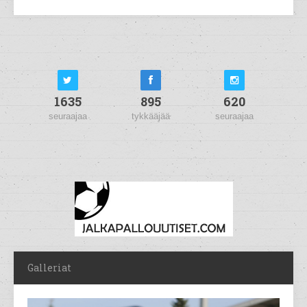
1635
895
620
seuraajaa
tykkääjää
seuraajaa
Galleriat