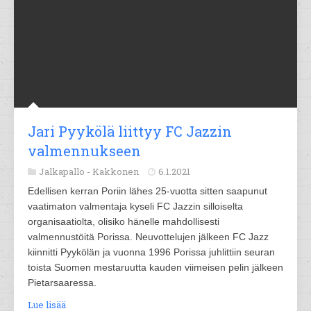
Jari Pyykölä liittyy FC Jazzin
valmennukseen
Jalkapallo -
Kakkonen
6.1.2021
Edellisen kerran Poriin lähes 25-vuotta sitten saapunut
vaatimaton valmentaja kyseli FC Jazzin silloiselta
organisaatiolta, olisiko hänelle mahdollisesti
valmennustöitä Porissa. Neuvottelujen jälkeen FC Jazz
kiinnitti Pyykölän ja vuonna 1996 Porissa juhlittiin seuran
toista Suomen mestaruutta kauden viimeisen pelin jälkeen
Pietarsaaressa.
Lue lisää