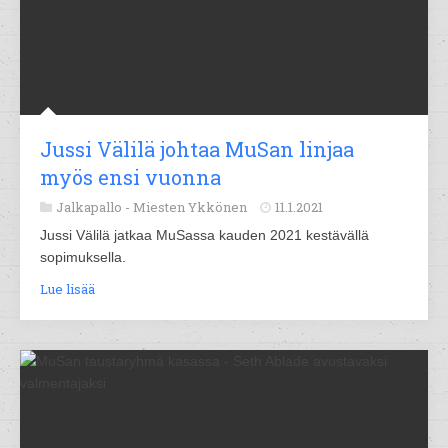
Jussi Välilä johtaa MuSan linjaa
myös ensi vuonna
Jalkapallo -
Miesten Ykkönen
11.1.2021
Jussi Välilä jatkaa MuSassa kauden 2021 kestävällä
sopimuksella.
Lue lisää