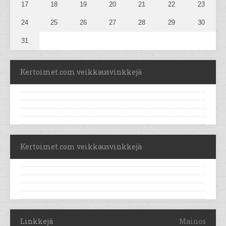
17
18
19
20
21
22
23
24
25
26
27
28
29
30
31
Kertoimet.com veikkausvinkkejä
Kertoimet.com veikkausvinkkejä
Linkkejä
Mainos