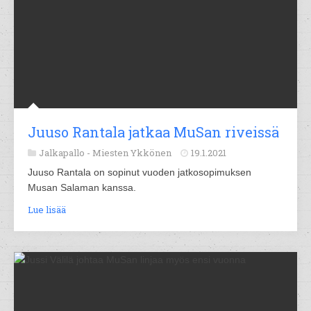
Juuso Rantala jatkaa MuSan riveissä
Jalkapallo -
Miesten Ykkönen
19.1.2021
Juuso Rantala on sopinut vuoden jatkosopimuksen
Musan Salaman kanssa.
Lue lisää