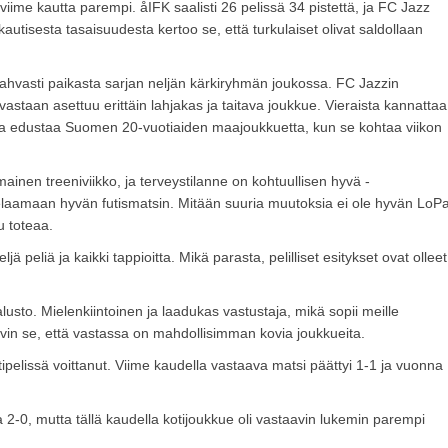
ime kautta parempi. åIFK saalisti 26 pelissä 34 pistettä, ja FC Jazz
tisesta tasaisuudesta kertoo se, että turkulaiset olivat saldollaan
vahvasti paikasta sarjan neljän kärkiryhmän joukossa. FC Jazzin
vastaan asettuu erittäin lahjakas ja taitava joukkue. Vieraista kannattaa
joka edustaa Suomen 20-vuotiaiden maajoukkuetta, kun se kohtaa viikon
ainen treeniviikko, ja terveystilanne on kohtuullisen hyvä -
elaamaan hyvän futismatsin. Mitään suuria muutoksia ei ole hyvän LoP
u toteaa.
peliä ja kaikki tappioitta. Mikä parasta, pelilliset esitykset ovat olleet
usto. Mielenkiintoinen ja laadukas vastustaja, mikä sopii meille
 hyvin se, että vastassa on mahdollisimman kovia joukkueita.
ipelissä voittanut. Viime kaudella vastaava matsi päättyi 1-1 ja vuonna
 2-0, mutta tällä kaudella kotijoukkue oli vastaavin lukemin parempi