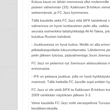
Kuluva kausi on tähän mennessä ollut molemmille vi
pisteen vähemmän (33). Kakkosen B-lohkon viimekau
seitsemänsiä, ja FC Jazz kymmenes.
Tällä kaudella sekä FC Jazz että åIFK taistelevat 
valmennus on hyvin luottavainen pelin alla, vaikka 
seurata esimerkiksi laitahyökkääjä Ali Al-Takea, 
kuluttua Ruotsin kahdesti.
- Joukkueessa on hyvä kutina. Meillä on alla erinom
pitkäaikaispotilaita lukuunottamatta. Lähdemme p
pelin jälkeen tulossa, päävalmentaja Jouni Joensu
FC Jazz on pelannut nyt Joensuun alaisuudessa neljä 
erinomaisia.
- IFK on pelaava joukkue, jolla on hyvä hyökkäyskal
mainiosti. Tällä hetkellä FC Jazzille sopii erittäin
FC Jazz ei ole vielä åIFK:ta Kakkosen B-lohkon kot
2009 värikkään näytöksen jälkeen 3-3.
Viime kaudella FC Jazz voitti vieraspelinsä Turussa
kevätkierroksella.