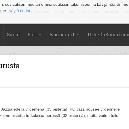
en, sosiaalisen median ominaisuuksien tukemiseen ja kävijämäärämme
amme.
Näytä tiedot
la
Kuopio
Lahti
Lappeenranta
Mikkeli
Oulu
Pori
Rauma
Rovaniemi
Sein
Sarjat
Pori
Kaupungit
UrheiluSuomi.co
urusta
 Jazzia edellä viidentenä (35 pistettä). FC Jazz nousee viidennelle
t kolme pistettä turkulaisia perässä (32 pistessä), mutta voiton tullen