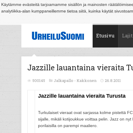
Käytämme evästeitä tarjoamamme sisällön ja mainosten räätälöimise
analytiikka-alan kumppaneillemme tietoa siitä, kuinka käytät sivusto
Suomi
Espoo
Helsinki
Hämeenlinna
Joensuu
Jyväskylä
Kouvo
Etusivu
Lajit
Jazzille lauantaina vieraita T
500145
Jalkapallo -
Kakkonen
26.8.2011
Jazzille lauantaina vieraita Turusta
Turkulaiset vieraat ovat sarjassa kolme pistettä FC
sijalle, mikäli kotijoukkue voittaa pelin. Jazz on ny
porilaisilla on parempi maaliero.