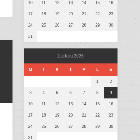
10
11
12
13
14
15
16
17
18
19
20
21
22
23
24
25
26
27
28
29
30
31
Elokuu 2026
M
T
K
T
P
L
S
1
2
3
4
5
6
7
8
9
10
11
12
13
14
15
16
17
18
19
20
21
22
23
24
25
26
27
28
29
30
31