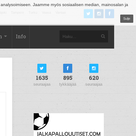
 analysoimiseen. Jaamme myös sosiaalisen median, mainosalan ja
äjoki
Tampere
Turku
Vaasa
Vantaa
Sulje
m
Info
1635
895
620
seuraajaa
tykkääjää
seuraajaa