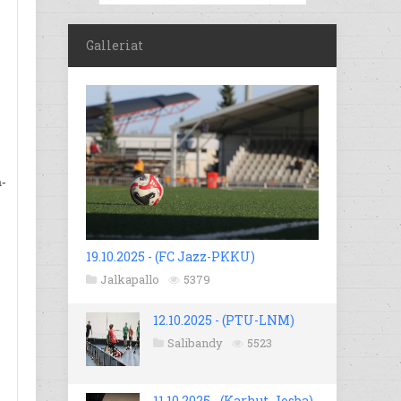
Galleriat
a-
19.10.2025 - (FC Jazz-PKKU)
Jalkapallo
5379
12.10.2025 - (PTU-LNM)
Salibandy
5523
11.10.2025 - (Karhut-Josba)