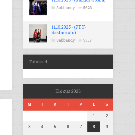
Salibandy
5623
11.10.2025 - (PTU-
Sastamolo)
Salibandy
5557
Tulokset
Elokuu 2026
M
T
K
T
P
L
S
1
2
3
4
5
6
7
8
9