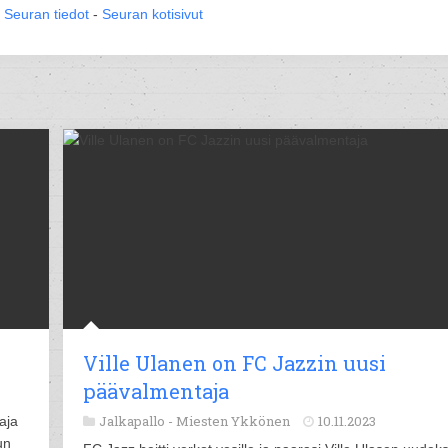
Seuran tiedot
-
Seuran kotisivut
Ville Ulanen on FC Jazzin uusi
päävalmentaja
Jalkapallo -
Miesten Ykkönen
10.11.2023
aja
un