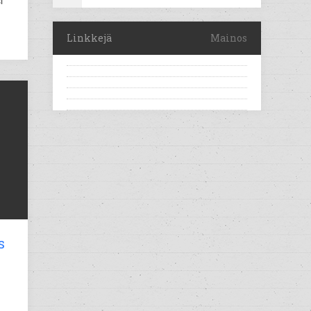
i
Linkkejä
Mainos
s