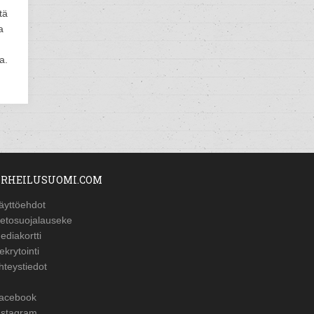
tä
a
a.
RHEILUSUOMI.COM
äyttöehdot
ietosuojalauseke
ediakortti
ekrytointi
hteystiedot
acebook
nstagram