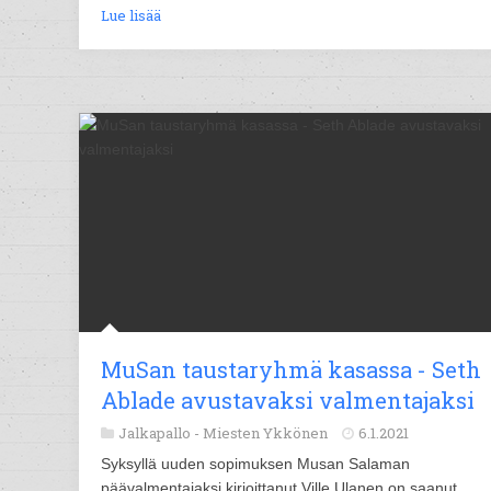
Lue lisää
MuSan taustaryhmä kasassa - Seth
Ablade avustavaksi valmentajaksi
Jalkapallo -
Miesten Ykkönen
6.1.2021
Syksyllä uuden sopimuksen Musan Salaman
päävalmentajaksi kirjoittanut Ville Ulanen on saanut