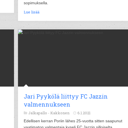
sopimuksella.
Lue lisää
Jari Pyykölä liittyy FC Jazzin
valmennukseen
Jalkapallo -
Kakkonen
6.1.2021
Edellisen kerran Poriin lähes 25-vuotta sitten saapunut
vaatimaton valmentaja kyseli FC Jazzin silloiselta