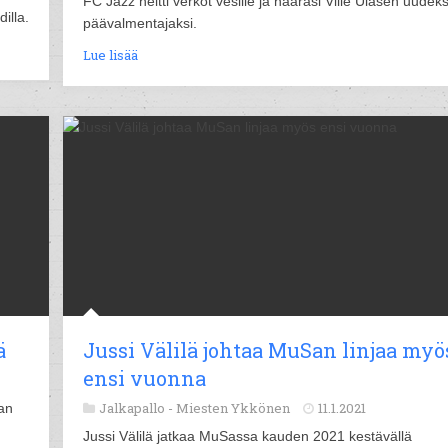
FC Jazz heitti verkot vesille ja naarasi Ville Ulasen uudeks
illa.
päävalmentajaksi.
Lue lisää
ä
Jussi Välilä johtaa MuSan linjaa myö
ensi vuonna
Jalkapallo -
Miesten Ykkönen
11.1.2021
an
Jussi Välilä jatkaa MuSassa kauden 2021 kestävällä