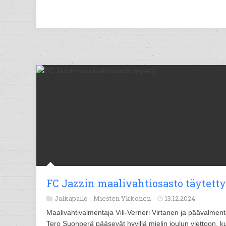
FC Jazzin maalivahtiosasto täytetty
Jalkapallo -
Miesten Ykkönen
13.12.2024
Maalivahtivalmentaja Vili-Verneri Virtanen ja päävalment
Tero Suonperä pääsevät hyvillä mielin joulun viettoon, k