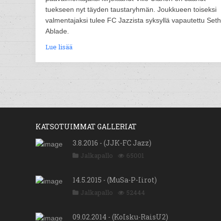
tuekseen nyt täyden taustaryhmän. Joukkueen toiseksi
valmentajaksi tulee FC Jazzista syksyllä vapautettu Seth
Ablade.
Lue lisää
KATSOTUIMMAT GALLERIAT
3.8.2016 - (JJK-FC Jazz)
Jalkapallo
65001
14.5.2015 - (MuSa-P-Iirot)
Jalkapallo
52444
09.02.2014 - (KoIsku-RaisU2)