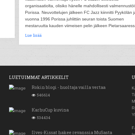
organisaatiolta, olisiko hänelle mahdollisesti valmennustöi
Porissa. Neuvottelujen jälkeen FC Jazz kiinnitti Pyykölän j
vuonna 1996 Porissa juhlittiin seuran toista Suomen
mestaruutta kauden viimeisen pelin jälkeen Pietarsaaress
Lue lisää
LUETUIMMAT ARTIKKELIT
U
Rokin blogi - huoltaja vailla vertaa
K
546614
T
M
R
KarhuCup kuvina
Y
534434
F
Ilves-Kissat hakee revanssia MuSasta
I