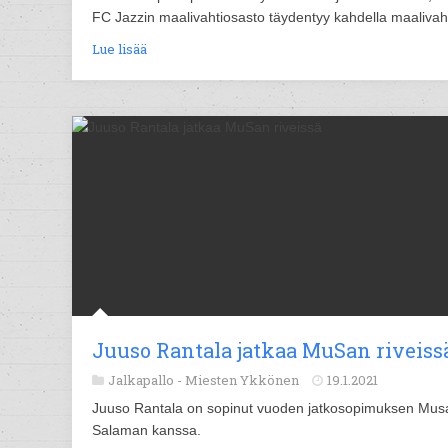
FC Jazzin maalivahtiosasto täydentyy kahdella maalivahd
Lue lisää
Juuso Rantala jatkaa MuSan riveiss
Jalkapallo -
Miesten Ykkönen
19.1.2021
Juuso Rantala on sopinut vuoden jatkosopimuksen Mus
Salaman kanssa.